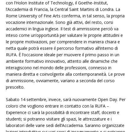
con l’Holon Institute of Technology, il Goethe-Institut,
l’Accademia di Francia, la Central Saint Martins di Londra. La
Rome University of Fine Arts conferma, in tal senso, la propria
vocazione internazionale. Sono già attivi, del resto, corsi
accademici in lingua inglese. Il test di ammissione perciò va
inteso come un’opportunità per valutare le proprie attitudini e
le proprie motivazioni, per comprendere in maniera chiara e
netta quale potrà essere il percorso formativo all’interno di
RUFA. È l’occasione ideale per muovere il primo passo in un
ambiente formativo innovativo, attento alle dinamiche che
interagiscono nel mondo delle professioni, connesso in
maniera diretta e coinvolgente alla contemporaneità. Le prove
di ammissione, ovviamente, variano a seconda del corso
prescelto.
Sabato 14 settembre, invece, sarà nuovamente Open Day. Per
coloro che vogliono entrare in contatto con la RUFA –
Experience ci sarà la possibilità di incontrare staff, docenti e
studenti; si potranno visitare gli spazi, le attrezzature e i
laboratori delle varie sedi dell’Accademia. Saranno organizzate
lezioni introduttive sui vari corsi di insegnamento e si potranno