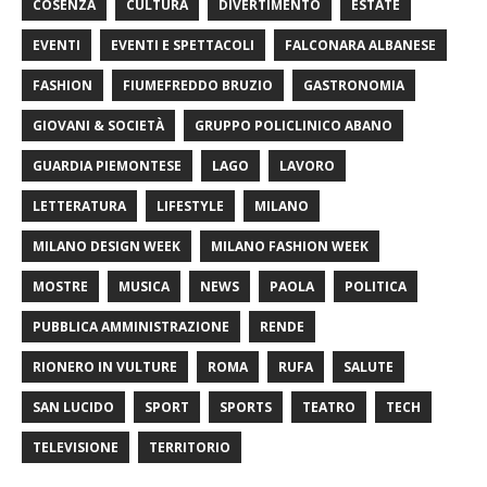
COSENZA
CULTURA
DIVERTIMENTO
ESTATE
EVENTI
EVENTI E SPETTACOLI
FALCONARA ALBANESE
FASHION
FIUMEFREDDO BRUZIO
GASTRONOMIA
GIOVANI & SOCIETÀ
GRUPPO POLICLINICO ABANO
GUARDIA PIEMONTESE
LAGO
LAVORO
LETTERATURA
LIFESTYLE
MILANO
MILANO DESIGN WEEK
MILANO FASHION WEEK
MOSTRE
MUSICA
NEWS
PAOLA
POLITICA
PUBBLICA AMMINISTRAZIONE
RENDE
RIONERO IN VULTURE
ROMA
RUFA
SALUTE
SAN LUCIDO
SPORT
SPORTS
TEATRO
TECH
TELEVISIONE
TERRITORIO