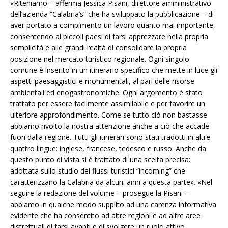
«Riteniamo – afferma Jessica Pisani, direttore amministrativo
dell’azienda “Calabria’s” che ha sviluppato la pubblicazione – di
aver portato a compimento un lavoro quanto mai importante,
consentendo ai piccoli paesi di farsi apprezzare nella propria
semplicità e alle grandi realtà di consolidare la propria
posizione nel mercato turistico regionale. Ogni singolo
comune è inserito in un itinerario specifico che mette in luce gli
aspetti paesaggistici e monumentali, al pari delle risorse
ambientali ed enogastronomiche. Ogni argomento è stato
trattato per essere facilmente assimilabile e per favorire un
ulteriore approfondimento. Come se tutto ciò non bastasse
abbiamo rivolto la nostra attenzione anche a ciò che accade
fuori dalla regione. Tutti gli itinerari sono stati tradotti in altre
quattro lingue: inglese, francese, tedesco e russo. Anche da
questo punto di vista si è trattato di una scelta precisa:
adottata sullo studio dei flussi turistici “incoming” che
caratterizzano la Calabria da alcuni anni a questa parte». «Nel
seguire la redazione del volume – prosegue la Pisani –
abbiamo in qualche modo supplito ad una carenza informativa
evidente che ha consentito ad altre regioni e ad altre aree
distrettuali di farsi avanti e di svolgere un ruolo attivo