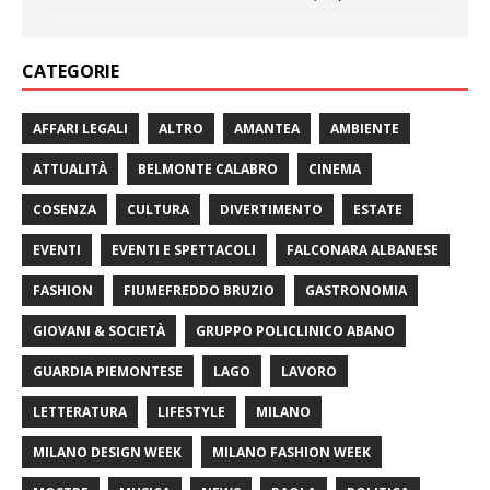
CATEGORIE
AFFARI LEGALI
ALTRO
AMANTEA
AMBIENTE
ATTUALITÀ
BELMONTE CALABRO
CINEMA
COSENZA
CULTURA
DIVERTIMENTO
ESTATE
EVENTI
EVENTI E SPETTACOLI
FALCONARA ALBANESE
FASHION
FIUMEFREDDO BRUZIO
GASTRONOMIA
GIOVANI & SOCIETÀ
GRUPPO POLICLINICO ABANO
GUARDIA PIEMONTESE
LAGO
LAVORO
LETTERATURA
LIFESTYLE
MILANO
MILANO DESIGN WEEK
MILANO FASHION WEEK