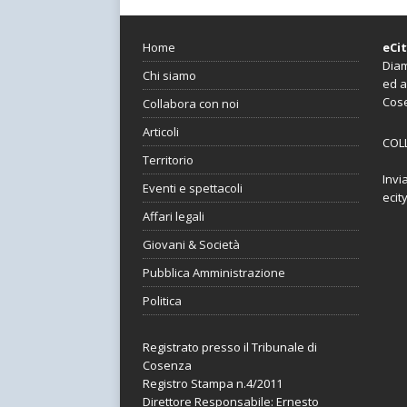
Home
eCi
Diam
Chi siamo
ed a
Cos
Collabora con noi
Articoli
COL
Territorio
Invi
Eventi e spettacoli
ecit
Affari legali
Giovani & Società
Pubblica Amministrazione
Politica
Registrato presso il Tribunale di
Cosenza
Registro Stampa n.4/2011
Direttore Responsabile: Ernesto