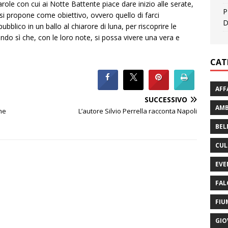
arole con cui ai Notte Battente piace dare inizio alle serate,
P
si propone come obiettivo, ovvero quello di farci
D
ubblico in un ballo al chiarore di luna, per riscoprire le
acendo sì che, con le loro note, si possa vivere una vera e
CAT
AFF
SUCCESSIVO
AMB
one
L’autore Silvio Perrella racconta Napoli
BEL
CUL
EVE
FAL
FIU
GIO