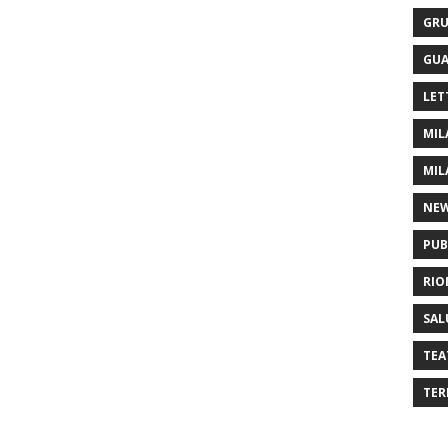
GRU
GUA
LET
MIL
MIL
NE
PUB
RIO
SAL
TEA
TER