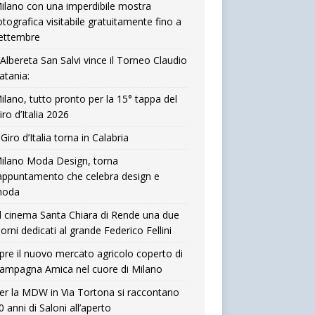
ilano con una imperdibile mostra
otografica visitabile gratuitamente fino a
ettembre
’Albereta San Salvi vince il Torneo Claudio
atania:
ilano, tutto pronto per la 15° tappa del
iro d’Italia 2026
l Giro d’Italia torna in Calabria
ilano Moda Design, torna
’appuntamento che celebra design e
oda
l cinema Santa Chiara di Rende una due
iorni dedicati al grande Federico Fellini
pre il nuovo mercato agricolo coperto di
ampagna Amica nel cuore di Milano
er la MDW in Via Tortona si raccontano
0 anni di Saloni all’aperto