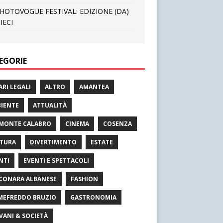
HOTOVOGUE FESTIVAL: EDIZIONE (DA)
IECI
EGORIE
ARI LEGALI
ALTRO
AMANTEA
IENTE
ATTUALITÀ
MONTE CALABRO
CINEMA
COSENZA
TURA
DIVERTIMENTO
ESTATE
NTI
EVENTI E SPETTACOLI
CONARA ALBANESE
FASHION
MEFREDDO BRUZIO
GASTRONOMIA
VANI & SOCIETÀ