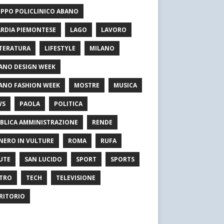
PPO POLICLINICO ABANO
RDIA PIEMONTESE
LAGO
LAVORO
TERATURA
LIFESTYLE
MILANO
ANO DESIGN WEEK
ANO FASHION WEEK
MOSTRE
MUSICA
WS
PAOLA
POLITICA
BLICA AMMINISTRAZIONE
RENDE
NERO IN VULTURE
ROMA
RUFA
UTE
SAN LUCIDO
SPORT
SPORTS
TRO
TECH
TELEVISIONE
RITORIO