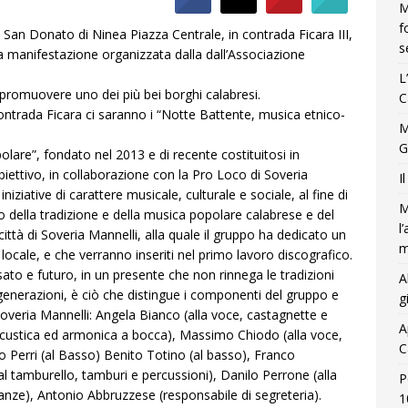
M
f
 San Donato di Ninea Piazza Centrale, in contrada Ficara III,
s
la manifestazione organizzata dalla dall’Associazione
L
 promuovere uno dei più bei borghi calabresi.
C
 contrada Ficara ci saranno i “Notte Battente, musica etnico-
M
G
lare”, fondato nel 2013 e di recente costituitosi in
biettivo, in collaborazione con la Pro Loco di Soveria
I
 iniziative di carattere musicale, culturale e sociale, al fine di
M
 della tradizione e della musica popolare calabrese e del
l
 città di Soveria Mannelli, alla quale il gruppo ha dedicato un
m
ne locale, e che verranno inseriti nel primo lavoro discografico.
sato e futuro, in un presente che non rinnega le tradizioni
A
generazioni, è ciò che distingue i componenti del gruppo e
g
i Soveria Mannelli: Angela Bianco (alla voce, castagnette e
A
a acustica ed armonica a bocca), Massimo Chiodo (alla voce,
C
zo Perri (al Basso) Benito Totino (al basso), Franco
al tamburello, tamburi e percussioni), Danilo Perrone (alla
P
anze), Antonio Abbruzzese (responsabile di segreteria).
1