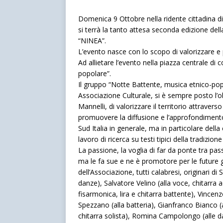
Domenica 9 Ottobre nella ridente cittadina di
si terrà la tanto attesa seconda edizione del
“NINEA”.
L’evento nasce con lo scopo di valorizzare e
Ad allietare l’evento nella piazza centrale di
popolare”.
Il gruppo “Notte Battente, musica etnico-popo
Associazione Culturale, si è sempre posto l’o
Mannelli, di valorizzare il territorio attraverso
promuovere la diffusione e l’approfondimento
Sud Italia in generale, ma in particolare della
lavoro di ricerca su testi tipici della tradizio
La passione, la voglia di far da ponte tra pas
ma le fa sue e ne è promotore per le future 
dell’Associazione, tutti calabresi, originari d
danze), Salvatore Velino (alla voce, chitarr
fisarmonica, lira e chitarra battente), Vincen
Spezzano (alla batteria), Gianfranco Bianco (
chitarra solista), Romina Campolongo (alle d