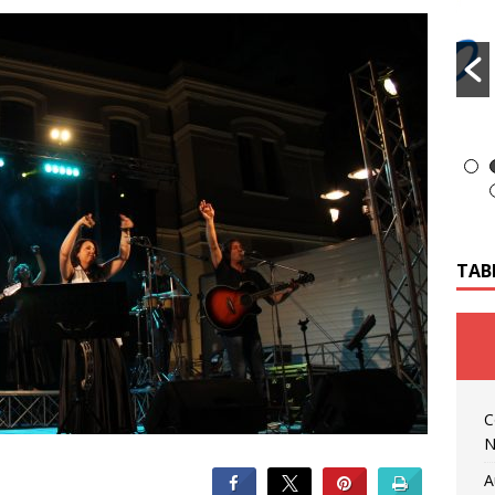
TAB
C
N
A