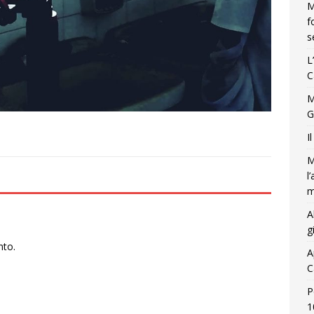
M
f
s
L
C
M
G
I
M
l
m
A
g
nto.
A
C
P
1