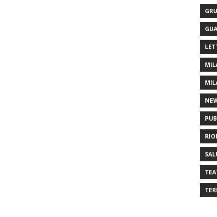
GRU
GUA
LET
MIL
MIL
NE
PUB
RIO
SAL
TEA
TER