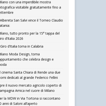
ilano con una imperdibile mostra
otografica visitabile gratuitamente fino a
ettembre
’Albereta San Salvi vince il Torneo Claudio
atania:
ilano, tutto pronto per la 15° tappa del
iro d’Italia 2026
l Giro d’Italia torna in Calabria
ilano Moda Design, torna
’appuntamento che celebra design e
oda
l cinema Santa Chiara di Rende una due
iorni dedicati al grande Federico Fellini
pre il nuovo mercato agricolo coperto di
ampagna Amica nel cuore di Milano
er la MDW in Via Tortona si raccontano
0 anni di Saloni all’aperto