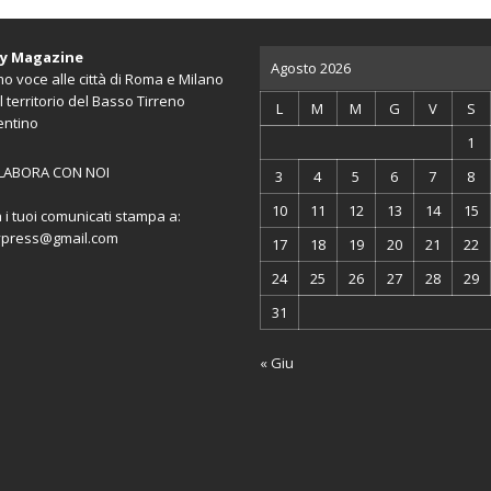
ty Magazine
Agosto 2026
o voce alle città di Roma e Milano
l territorio del Basso Tirreno
L
M
M
G
V
S
entino
1
LABORA CON NOI
3
4
5
6
7
8
10
11
12
13
14
15
a i tuoi comunicati stampa a:
ypress@gmail.com
17
18
19
20
21
22
24
25
26
27
28
29
31
« Giu