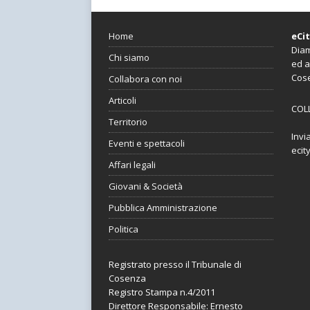
Home
eCi
Diam
Chi siamo
ed a
Cos
Collabora con noi
Articoli
COL
Territorio
Invi
Eventi e spettacoli
ecit
Affari legali
Giovani & Società
Pubblica Amministrazione
Politica
Registrato presso il Tribunale di
Cosenza
Registro Stampa n.4/2011
Direttore Responsabile: Ernesto