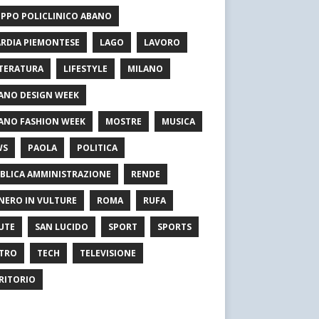
PPO POLICLINICO ABANO
RDIA PIEMONTESE
LAGO
LAVORO
TERATURA
LIFESTYLE
MILANO
ANO DESIGN WEEK
ANO FASHION WEEK
MOSTRE
MUSICA
WS
PAOLA
POLITICA
BLICA AMMINISTRAZIONE
RENDE
NERO IN VULTURE
ROMA
RUFA
UTE
SAN LUCIDO
SPORT
SPORTS
TRO
TECH
TELEVISIONE
RITORIO