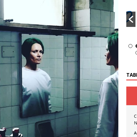
TAB
C
N
A