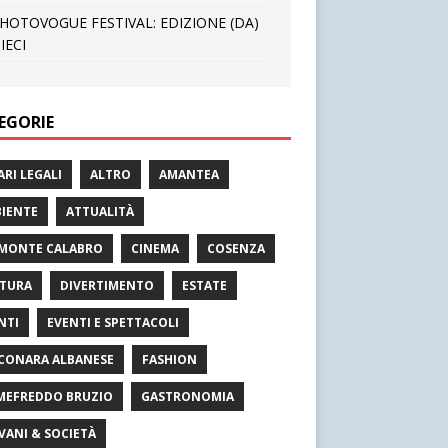
HOTOVOGUE FESTIVAL: EDIZIONE (DA)
IECI
EGORIE
ARI LEGALI
ALTRO
AMANTEA
IENTE
ATTUALITÀ
MONTE CALABRO
CINEMA
COSENZA
TURA
DIVERTIMENTO
ESTATE
NTI
EVENTI E SPETTACOLI
CONARA ALBANESE
FASHION
MEFREDDO BRUZIO
GASTRONOMIA
VANI & SOCIETÀ