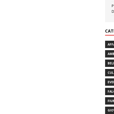
P
D
CAT
AFF
AMB
BEL
CUL
EVE
FAL
FIU
GIO