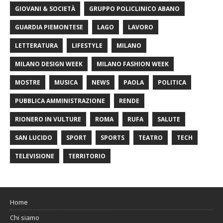
GIOVANI & SOCIETÀ
GRUPPO POLICLINICO ABANO
GUARDIA PIEMONTESE
LAGO
LAVORO
LETTERATURA
LIFESTYLE
MILANO
MILANO DESIGN WEEK
MILANO FASHION WEEK
MOSTRE
MUSICA
NEWS
PAOLA
POLITICA
PUBBLICA AMMINISTRAZIONE
RENDE
RIONERO IN VULTURE
ROMA
RUFA
SALUTE
SAN LUCIDO
SPORT
SPORTS
TEATRO
TECH
TELEVISIONE
TERRITORIO
Home
Chi siamo