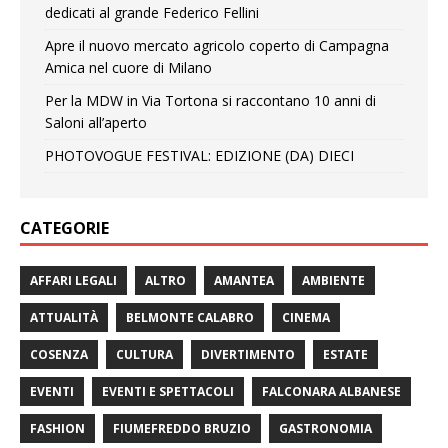
dedicati al grande Federico Fellini
Apre il nuovo mercato agricolo coperto di Campagna
Amica nel cuore di Milano
Per la MDW in Via Tortona si raccontano 10 anni di
Saloni all’aperto
PHOTOVOGUE FESTIVAL: EDIZIONE (DA) DIECI
CATEGORIE
AFFARI LEGALI
ALTRO
AMANTEA
AMBIENTE
ATTUALITÀ
BELMONTE CALABRO
CINEMA
COSENZA
CULTURA
DIVERTIMENTO
ESTATE
EVENTI
EVENTI E SPETTACOLI
FALCONARA ALBANESE
FASHION
FIUMEFREDDO BRUZIO
GASTRONOMIA