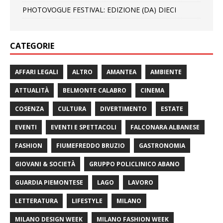
PHOTOVOGUE FESTIVAL: EDIZIONE (DA) DIECI
CATEGORIE
AFFARI LEGALI
ALTRO
AMANTEA
AMBIENTE
ATTUALITÀ
BELMONTE CALABRO
CINEMA
COSENZA
CULTURA
DIVERTIMENTO
ESTATE
EVENTI
EVENTI E SPETTACOLI
FALCONARA ALBANESE
FASHION
FIUMEFREDDO BRUZIO
GASTRONOMIA
GIOVANI & SOCIETÀ
GRUPPO POLICLINICO ABANO
GUARDIA PIEMONTESE
LAGO
LAVORO
LETTERATURA
LIFESTYLE
MILANO
MILANO DESIGN WEEK
MILANO FASHION WEEK