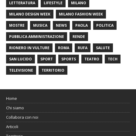
LETTERATURA
LIFESTYLE
MILANO
MILANO DESIGN WEEK
MILANO FASHION WEEK
MOSTRE
MUSICA
NEWS
PAOLA
POLITICA
PUBBLICA AMMINISTRAZIONE
RENDE
RIONERO IN VULTURE
ROMA
RUFA
SALUTE
SAN LUCIDO
SPORT
SPORTS
TEATRO
TECH
TELEVISIONE
TERRITORIO
Home
Chi siamo
Collabora con noi
Articoli