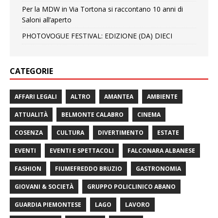
Per la MDW in Via Tortona si raccontano 10 anni di
Saloni all’aperto
PHOTOVOGUE FESTIVAL: EDIZIONE (DA) DIECI
CATEGORIE
AFFARI LEGALI
ALTRO
AMANTEA
AMBIENTE
ATTUALITÀ
BELMONTE CALABRO
CINEMA
COSENZA
CULTURA
DIVERTIMENTO
ESTATE
EVENTI
EVENTI E SPETTACOLI
FALCONARA ALBANESE
FASHION
FIUMEFREDDO BRUZIO
GASTRONOMIA
GIOVANI & SOCIETÀ
GRUPPO POLICLINICO ABANO
GUARDIA PIEMONTESE
LAGO
LAVORO