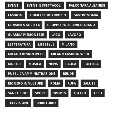
EVENTI
EVENTI E SPETTACOLI
FALCONARA ALBANESE
FASHION
FIUMEFREDDO BRUZIO
GASTRONOMIA
GIOVANI & SOCIETÀ
GRUPPO POLICLINICO ABANO
GUARDIA PIEMONTESE
LAGO
LAVORO
LETTERATURA
LIFESTYLE
MILANO
MILANO DESIGN WEEK
MILANO FASHION WEEK
MOSTRE
MUSICA
NEWS
PAOLA
POLITICA
PUBBLICA AMMINISTRAZIONE
RENDE
RIONERO IN VULTURE
ROMA
RUFA
SALUTE
SAN LUCIDO
SPORT
SPORTS
TEATRO
TECH
TELEVISIONE
TERRITORIO