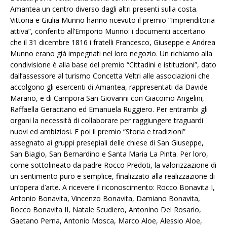
Amantea un centro diverso dagli altri presenti sulla costa.
Vittoria e Giulia Munno hanno ricevuto il premio “Imprenditoria
attiva”, conferito all’Emporio Munno: i documenti accertano
che il 31 dicembre 1816 i fratelli Francesco, Giuseppe e Andrea
Munno erano già impegnati nel loro negozio. Un richiamo alla
condivisione è alla base del premio “Cittadini e istituzioni”, dato
dall’assessore al turismo Concetta Veltri alle associazioni che
accolgono gli esercenti di Amantea, rappresentati da Davide
Marano, e di Campora San Giovanni con Giacomo Angelini,
Raffaella Geracitano ed Emanuela Ruggiero. Per entrambi gli
organi la necessità di collaborare per raggiungere traguardi
nuovi ed ambiziosi. E poi il premio “Storia e tradizioni”
assegnato ai gruppi presepiali delle chiese di San Giuseppe,
San Biagio, San Bernardino e Santa Maria La Pinta. Per loro,
come sottolineato da padre Rocco Predoti, la valorizzazione di
un sentimento puro e semplice, finalizzato alla realizzazione di
un’opera d’arte. A ricevere il riconoscimento: Rocco Bonavita I,
Antonio Bonavita, Vincenzo Bonavita, Damiano Bonavita,
Rocco Bonavita II, Natale Scudiero, Antonino Del Rosario,
Gaetano Perna, Antonio Mosca, Marco Aloe, Alessio Aloe,