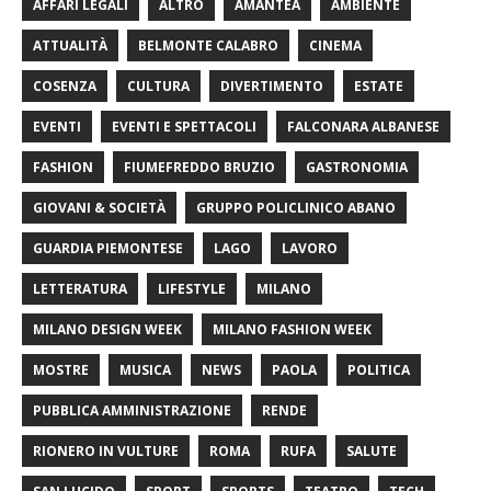
AFFARI LEGALI
ALTRO
AMANTEA
AMBIENTE
ATTUALITÀ
BELMONTE CALABRO
CINEMA
COSENZA
CULTURA
DIVERTIMENTO
ESTATE
EVENTI
EVENTI E SPETTACOLI
FALCONARA ALBANESE
FASHION
FIUMEFREDDO BRUZIO
GASTRONOMIA
GIOVANI & SOCIETÀ
GRUPPO POLICLINICO ABANO
GUARDIA PIEMONTESE
LAGO
LAVORO
LETTERATURA
LIFESTYLE
MILANO
MILANO DESIGN WEEK
MILANO FASHION WEEK
MOSTRE
MUSICA
NEWS
PAOLA
POLITICA
PUBBLICA AMMINISTRAZIONE
RENDE
RIONERO IN VULTURE
ROMA
RUFA
SALUTE