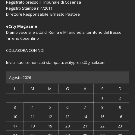
Registrato presso il Tribunale di Cosenza
Registro Stampa n.4/2011
Direttore Responsabile: Ernesto Pastore
eCity Magazine
Diamo voce alle città di Roma e Milano ed al territorio del Basso
Tirreno Cosentino
COLLABORA CON NOI
Invia i tuoi comunicati stampa a:
ecitypress@gmail.com
Agosto 2026
L
M
M
G
V
S
D
1
2
3
4
5
6
7
8
9
10
11
12
13
14
15
16
17
18
19
20
21
22
23