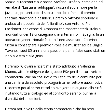
Spazio ai racconti e alle storie. Stefano Orofino, campione del
remake di “Lascia a raddoppia”, illustra il suo amore per la
Juventus, presentando il suo ultimo libro. Per lui il premio
speciale “Racconti e desideri”. Il premio “Attività sportiva” e
andato alla popolarità del “biliardino”, con Antonio Pio
Facchineri, sedicenne di Amantea che rappresenterà l’Italia ai
mondiali under 18 di categoria che si terranno in Spagna. In un
abbraccio generazionale è stata il neo assessore Caterina
Ciccia a consegnare il premio “Poesia e musica” ad Ida Briglio
Tavano: i suoi 85 anni e una passione per le fiabe sono stati un
inno alla vita e alla gioia.
Il premio “Giovani e ricerca” è stato attribuito a Valentina
Munno, attuale dirigente del gruppo PSA per il settore veicoli
commerciali che ha così ricevuto il tributo della comunità per
una carriera da assoluto protagonista nel settore automotive.
È toccato poi al primo cittadino rivolgere un augurio alla città,
invitando tutti al dialogo ed al confronto sereno, pur nella
diversità delle opinioni.
È stata poi la volta della storia commerciale che ha reso