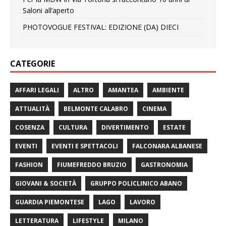
Saloni all’aperto
PHOTOVOGUE FESTIVAL: EDIZIONE (DA) DIECI
CATEGORIE
AFFARI LEGALI
ALTRO
AMANTEA
AMBIENTE
ATTUALITÀ
BELMONTE CALABRO
CINEMA
COSENZA
CULTURA
DIVERTIMENTO
ESTATE
EVENTI
EVENTI E SPETTACOLI
FALCONARA ALBANESE
FASHION
FIUMEFREDDO BRUZIO
GASTRONOMIA
GIOVANI & SOCIETÀ
GRUPPO POLICLINICO ABANO
GUARDIA PIEMONTESE
LAGO
LAVORO
LETTERATURA
LIFESTYLE
MILANO