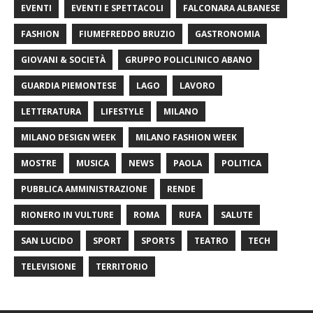
EVENTI
EVENTI E SPETTACOLI
FALCONARA ALBANESE
FASHION
FIUMEFREDDO BRUZIO
GASTRONOMIA
GIOVANI & SOCIETÀ
GRUPPO POLICLINICO ABANO
GUARDIA PIEMONTESE
LAGO
LAVORO
LETTERATURA
LIFESTYLE
MILANO
MILANO DESIGN WEEK
MILANO FASHION WEEK
MOSTRE
MUSICA
NEWS
PAOLA
POLITICA
PUBBLICA AMMINISTRAZIONE
RENDE
RIONERO IN VULTURE
ROMA
RUFA
SALUTE
SAN LUCIDO
SPORT
SPORTS
TEATRO
TECH
TELEVISIONE
TERRITORIO