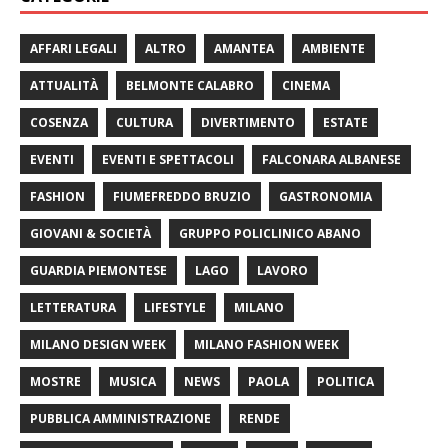
AFFARI LEGALI
ALTRO
AMANTEA
AMBIENTE
ATTUALITÀ
BELMONTE CALABRO
CINEMA
COSENZA
CULTURA
DIVERTIMENTO
ESTATE
EVENTI
EVENTI E SPETTACOLI
FALCONARA ALBANESE
FASHION
FIUMEFREDDO BRUZIO
GASTRONOMIA
GIOVANI & SOCIETÀ
GRUPPO POLICLINICO ABANO
GUARDIA PIEMONTESE
LAGO
LAVORO
LETTERATURA
LIFESTYLE
MILANO
MILANO DESIGN WEEK
MILANO FASHION WEEK
MOSTRE
MUSICA
NEWS
PAOLA
POLITICA
PUBBLICA AMMINISTRAZIONE
RENDE