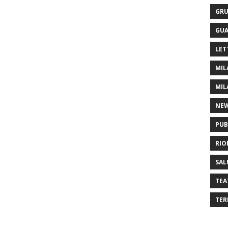
GRU
GUA
LET
MIL
MIL
NE
PUB
RIO
SAL
TEA
TER