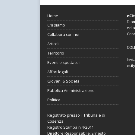
Home
eCi
Diam
Chi siamo
ed a
Cos
Collabora con noi
Articoli
COL
Territorio
Invi
Eventi e spettacoli
ecit
Affari legali
Giovani & Società
Pubblica Amministrazione
Politica
Registrato presso il Tribunale di
Cosenza
Registro Stampa n.4/2011
Direttore Responsabile: Ernesto