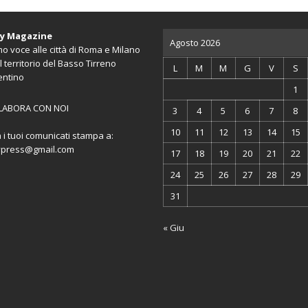
ty Magazine
Agosto 2026
o voce alle città di Roma e Milano
l territorio del Basso Tirreno
L
M
M
G
V
S
entino
1
LABORA CON NOI
3
4
5
6
7
8
10
11
12
13
14
15
a i tuoi comunicati stampa a:
ypress@gmail.com
17
18
19
20
21
22
24
25
26
27
28
29
31
« Giu