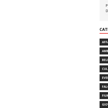
P
D
CAT
AFF
AMB
BEL
CUL
EVE
FAL
FIU
GIO