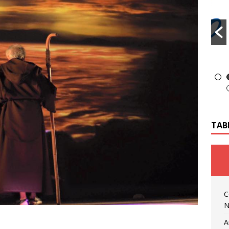
TAB
C
N
A