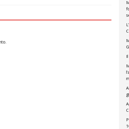
M
f
s
L
C
M
nto.
G
I
M
l
m
A
g
A
C
P
1