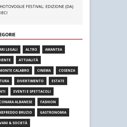
HOTOVOGUE FESTIVAL: EDIZIONE (DA)
IECI
EGORIE
ARI LEGALI
ALTRO
AMANTEA
IENTE
ATTUALITÀ
MONTE CALABRO
CINEMA
COSENZA
TURA
DIVERTIMENTO
ESTATE
NTI
EVENTI E SPETTACOLI
CONARA ALBANESE
FASHION
MEFREDDO BRUZIO
GASTRONOMIA
VANI & SOCIETÀ