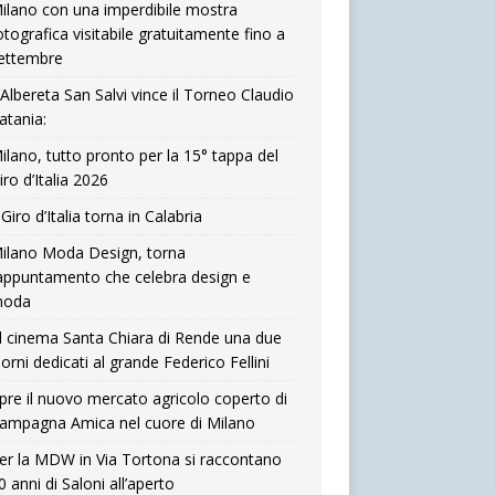
ilano con una imperdibile mostra
otografica visitabile gratuitamente fino a
ettembre
’Albereta San Salvi vince il Torneo Claudio
atania:
ilano, tutto pronto per la 15° tappa del
iro d’Italia 2026
l Giro d’Italia torna in Calabria
ilano Moda Design, torna
’appuntamento che celebra design e
oda
l cinema Santa Chiara di Rende una due
iorni dedicati al grande Federico Fellini
pre il nuovo mercato agricolo coperto di
ampagna Amica nel cuore di Milano
er la MDW in Via Tortona si raccontano
0 anni di Saloni all’aperto