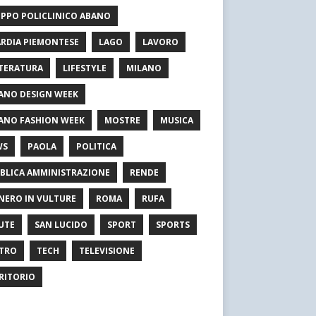
PPO POLICLINICO ABANO
RDIA PIEMONTESE
LAGO
LAVORO
TERATURA
LIFESTYLE
MILANO
ANO DESIGN WEEK
ANO FASHION WEEK
MOSTRE
MUSICA
WS
PAOLA
POLITICA
BLICA AMMINISTRAZIONE
RENDE
NERO IN VULTURE
ROMA
RUFA
UTE
SAN LUCIDO
SPORT
SPORTS
TRO
TECH
TELEVISIONE
RITORIO