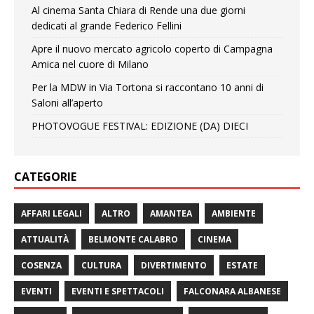
Al cinema Santa Chiara di Rende una due giorni
dedicati al grande Federico Fellini
Apre il nuovo mercato agricolo coperto di Campagna
Amica nel cuore di Milano
Per la MDW in Via Tortona si raccontano 10 anni di
Saloni all’aperto
PHOTOVOGUE FESTIVAL: EDIZIONE (DA) DIECI
CATEGORIE
AFFARI LEGALI
ALTRO
AMANTEA
AMBIENTE
ATTUALITÀ
BELMONTE CALABRO
CINEMA
COSENZA
CULTURA
DIVERTIMENTO
ESTATE
EVENTI
EVENTI E SPETTACOLI
FALCONARA ALBANESE