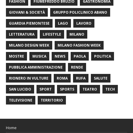
FASHION
FIUMEFREDDO BRUZIO
GASTRONOMIA
GIOVANI & SOCIETÀ
GRUPPO POLICLINICO ABANO
GUARDIA PIEMONTESE
LAGO
LAVORO
LETTERATURA
LIFESTYLE
MILANO
MILANO DESIGN WEEK
MILANO FASHION WEEK
MOSTRE
MUSICA
NEWS
PAOLA
POLITICA
PUBBLICA AMMINISTRAZIONE
RENDE
RIONERO IN VULTURE
ROMA
RUFA
SALUTE
SAN LUCIDO
SPORT
SPORTS
TEATRO
TECH
TELEVISIONE
TERRITORIO
Home