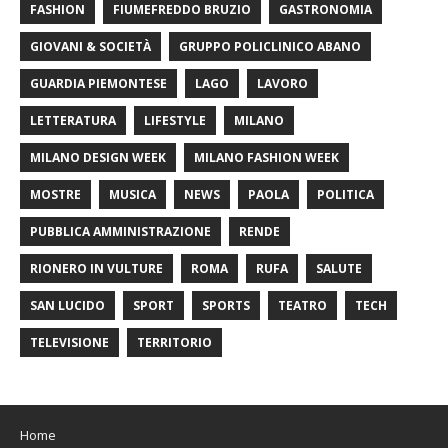
FASHION
FIUMEFREDDO BRUZIO
GASTRONOMIA
GIOVANI & SOCIETÀ
GRUPPO POLICLINICO ABANO
GUARDIA PIEMONTESE
LAGO
LAVORO
LETTERATURA
LIFESTYLE
MILANO
MILANO DESIGN WEEK
MILANO FASHION WEEK
MOSTRE
MUSICA
NEWS
PAOLA
POLITICA
PUBBLICA AMMINISTRAZIONE
RENDE
RIONERO IN VULTURE
ROMA
RUFA
SALUTE
SAN LUCIDO
SPORT
SPORTS
TEATRO
TECH
TELEVISIONE
TERRITORIO
Home