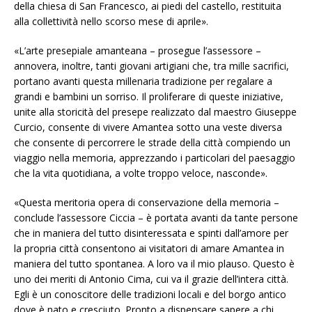
della chiesa di San Francesco, ai piedi del castello, restituita
alla collettività nello scorso mese di aprile».
«L’arte presepiale amanteana – prosegue l’assessore –
annovera, inoltre, tanti giovani artigiani che, tra mille sacrifici,
portano avanti questa millenaria tradizione per regalare a
grandi e bambini un sorriso. Il proliferare di queste iniziative,
unite alla storicità del presepe realizzato dal maestro Giuseppe
Curcio, consente di vivere Amantea sotto una veste diversa
che consente di percorrere le strade della città compiendo un
viaggio nella memoria, apprezzando i particolari del paesaggio
che la vita quotidiana, a volte troppo veloce, nasconde».
«Questa meritoria opera di conservazione della memoria –
conclude l’assessore Ciccia – è portata avanti da tante persone
che in maniera del tutto disinteressata e spinti dall’amore per
la propria città consentono ai visitatori di amare Amantea in
maniera del tutto spontanea. A loro va il mio plauso. Questo è
uno dei meriti di Antonio Cima, cui va il grazie dell’intera città.
Egli è un conoscitore delle tradizioni locali e del borgo antico
dove è nato e cresciuto. Pronto a dispensare sapere a chi