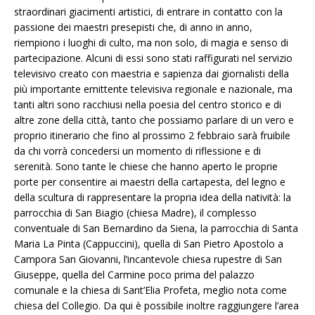
straordinari giacimenti artistici, di entrare in contatto con la
passione dei maestri presepisti che, di anno in anno,
riempiono i luoghi di culto, ma non solo, di magia e senso di
partecipazione. Alcuni di essi sono stati raffigurati nel servizio
televisivo creato con maestria e sapienza dai giornalisti della
più importante emittente televisiva regionale e nazionale, ma
tanti altri sono racchiusi nella poesia del centro storico e di
altre zone della città, tanto che possiamo parlare di un vero e
proprio itinerario che fino al prossimo 2 febbraio sarà fruibile
da chi vorrà concedersi un momento di riflessione e di
serenità. Sono tante le chiese che hanno aperto le proprie
porte per consentire ai maestri della cartapesta, del legno e
della scultura di rappresentare la propria idea della natività: la
parrocchia di San Biagio (chiesa Madre), il complesso
conventuale di San Bernardino da Siena, la parrocchia di Santa
Maria La Pinta (Cappuccini), quella di San Pietro Apostolo a
Campora San Giovanni, l’incantevole chiesa rupestre di San
Giuseppe, quella del Carmine poco prima del palazzo
comunale e la chiesa di Sant’Elia Profeta, meglio nota come
chiesa del Collegio. Da qui è possibile inoltre raggiungere l’area