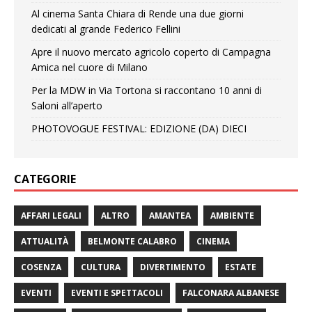
Al cinema Santa Chiara di Rende una due giorni
dedicati al grande Federico Fellini
Apre il nuovo mercato agricolo coperto di Campagna
Amica nel cuore di Milano
Per la MDW in Via Tortona si raccontano 10 anni di
Saloni all’aperto
PHOTOVOGUE FESTIVAL: EDIZIONE (DA) DIECI
CATEGORIE
AFFARI LEGALI
ALTRO
AMANTEA
AMBIENTE
ATTUALITÀ
BELMONTE CALABRO
CINEMA
COSENZA
CULTURA
DIVERTIMENTO
ESTATE
EVENTI
EVENTI E SPETTACOLI
FALCONARA ALBANESE