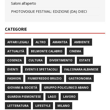
Saloni all’aperto
PHOTOVOGUE FESTIVAL: EDIZIONE (DA) DIECI
CATEGORIE
AFFARI LEGALI
ALTRO
AMANTEA
AMBIENTE
ATTUALITÀ
BELMONTE CALABRO
CINEMA
COSENZA
CULTURA
DIVERTIMENTO
ESTATE
EVENTI
EVENTI E SPETTACOLI
FALCONARA ALBANESE
FASHION
FIUMEFREDDO BRUZIO
GASTRONOMIA
GIOVANI & SOCIETÀ
GRUPPO POLICLINICO ABANO
GUARDIA PIEMONTESE
LAGO
LAVORO
LETTERATURA
LIFESTYLE
MILANO