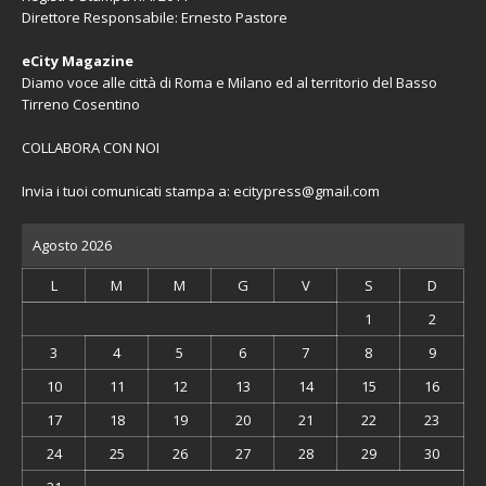
Direttore Responsabile: Ernesto Pastore
eCity Magazine
Diamo voce alle città di Roma e Milano ed al territorio del Basso
Tirreno Cosentino
COLLABORA CON NOI
Invia i tuoi comunicati stampa a:
ecitypress@gmail.com
Agosto 2026
L
M
M
G
V
S
D
1
2
3
4
5
6
7
8
9
10
11
12
13
14
15
16
17
18
19
20
21
22
23
24
25
26
27
28
29
30