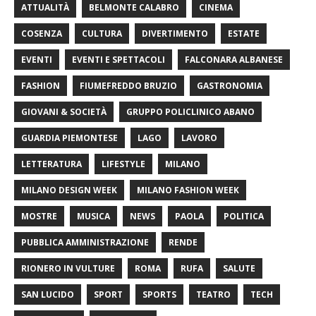
ATTUALITÀ
BELMONTE CALABRO
CINEMA
COSENZA
CULTURA
DIVERTIMENTO
ESTATE
EVENTI
EVENTI E SPETTACOLI
FALCONARA ALBANESE
FASHION
FIUMEFREDDO BRUZIO
GASTRONOMIA
GIOVANI & SOCIETÀ
GRUPPO POLICLINICO ABANO
GUARDIA PIEMONTESE
LAGO
LAVORO
LETTERATURA
LIFESTYLE
MILANO
MILANO DESIGN WEEK
MILANO FASHION WEEK
MOSTRE
MUSICA
NEWS
PAOLA
POLITICA
PUBBLICA AMMINISTRAZIONE
RENDE
RIONERO IN VULTURE
ROMA
RUFA
SALUTE
SAN LUCIDO
SPORT
SPORTS
TEATRO
TECH