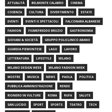
ATTUALITÀ
BELMONTE CALABRO
CINEMA
COSENZA
CULTURA
DIVERTIMENTO
ESTATE
EVENTI
EVENTI E SPETTACOLI
FALCONARA ALBANESE
FASHION
FIUMEFREDDO BRUZIO
GASTRONOMIA
GIOVANI & SOCIETÀ
GRUPPO POLICLINICO ABANO
GUARDIA PIEMONTESE
LAGO
LAVORO
LETTERATURA
LIFESTYLE
MILANO
MILANO DESIGN WEEK
MILANO FASHION WEEK
MOSTRE
MUSICA
NEWS
PAOLA
POLITICA
PUBBLICA AMMINISTRAZIONE
RENDE
RIONERO IN VULTURE
ROMA
RUFA
SALUTE
SAN LUCIDO
SPORT
SPORTS
TEATRO
TECH