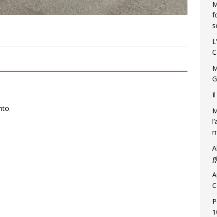
M
f
s
L
C
M
G
I
nto.
M
l
m
A
g
A
C
P
1