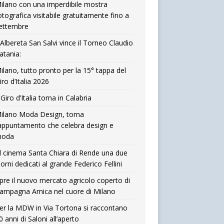
ilano con una imperdibile mostra
otografica visitabile gratuitamente fino a
ettembre
’Albereta San Salvi vince il Torneo Claudio
atania:
ilano, tutto pronto per la 15° tappa del
iro d’Italia 2026
l Giro d’Italia torna in Calabria
ilano Moda Design, torna
’appuntamento che celebra design e
oda
l cinema Santa Chiara di Rende una due
iorni dedicati al grande Federico Fellini
pre il nuovo mercato agricolo coperto di
ampagna Amica nel cuore di Milano
er la MDW in Via Tortona si raccontano
0 anni di Saloni all’aperto