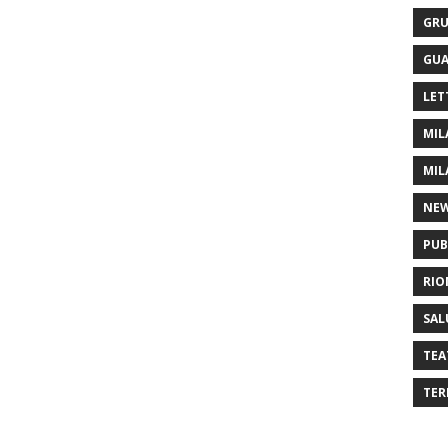
GRU
GUA
LET
MIL
MIL
NE
PUB
RIO
SAL
TEA
TER