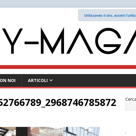
Utilizzando il sito, accetti l'uti
ON NOI
ARTICOLI
52766789_2968746785872
Cerca