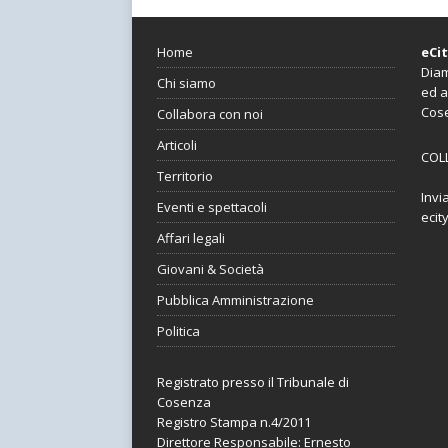
Home
eCi
Diam
Chi siamo
ed a
Cos
Collabora con noi
Articoli
COL
Territorio
Invi
Eventi e spettacoli
ecit
Affari legali
Giovani & Società
Pubblica Amministrazione
Politica
Registrato presso il Tribunale di
Cosenza
Registro Stampa n.4/2011
Direttore Responsabile: Ernesto