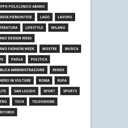
PPO POLICLINICO ABANO
RDIA PIEMONTESE
LAGO
LAVORO
TERATURA
LIFESTYLE
MILANO
ANO DESIGN WEEK
ANO FASHION WEEK
MOSTRE
MUSICA
WS
PAOLA
POLITICA
BLICA AMMINISTRAZIONE
RENDE
NERO IN VULTURE
ROMA
RUFA
UTE
SAN LUCIDO
SPORT
SPORTS
TRO
TECH
TELEVISIONE
RITORIO