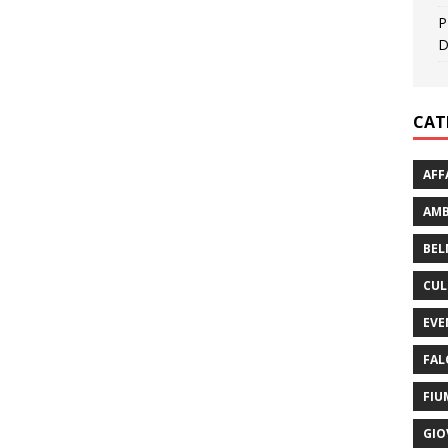
P
D
CAT
AFF
AMB
BEL
CUL
EVE
FAL
FIU
GIO