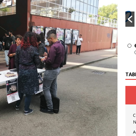
TAB
C
N
A