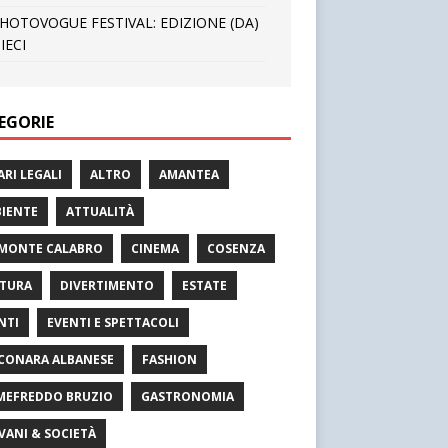
HOTOVOGUE FESTIVAL: EDIZIONE (DA)
IECI
EGORIE
ARI LEGALI
ALTRO
AMANTEA
IENTE
ATTUALITÀ
MONTE CALABRO
CINEMA
COSENZA
TURA
DIVERTIMENTO
ESTATE
NTI
EVENTI E SPETTACOLI
CONARA ALBANESE
FASHION
MEFREDDO BRUZIO
GASTRONOMIA
VANI & SOCIETÀ