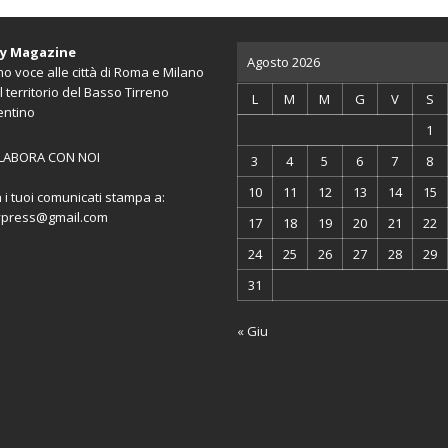
ty Magazine
Agosto 2026
o voce alle città di Roma e Milano
l territorio del Basso Tirreno
L
M
M
G
V
S
entino
1
LABORA CON NOI
3
4
5
6
7
8
10
11
12
13
14
15
a i tuoi comunicati stampa a:
ypress@gmail.com
17
18
19
20
21
22
24
25
26
27
28
29
31
« Giu