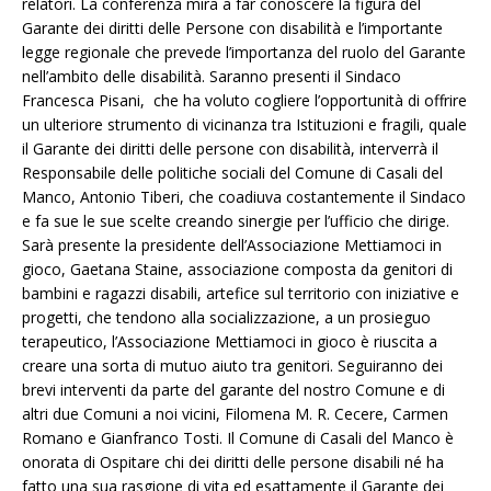
relatori. La conferenza mira a far conoscere la figura del
Garante dei diritti delle Persone con disabilità e l’importante
legge regionale che prevede l’importanza del ruolo del Garante
nell’ambito delle disabilità. Saranno presenti il Sindaco
Francesca Pisani, che ha voluto cogliere l’opportunità di offrire
un ulteriore strumento di vicinanza tra Istituzioni e fragili, quale
il Garante dei diritti delle persone con disabilità, interverrà il
Responsabile delle politiche sociali del Comune di Casali del
Manco, Antonio Tiberi, che coadiuva costantemente il Sindaco
e fa sue le sue scelte creando sinergie per l’ufficio che dirige.
Sarà presente la presidente dell’Associazione Mettiamoci in
gioco, Gaetana Staine, associazione composta da genitori di
bambini e ragazzi disabili, artefice sul territorio con iniziative e
progetti, che tendono alla socializzazione, a un prosieguo
terapeutico, l’Associazione Mettiamoci in gioco è riuscita a
creare una sorta di mutuo aiuto tra genitori. Seguiranno dei
brevi interventi da parte del garante del nostro Comune e di
altri due Comuni a noi vicini, Filomena M. R. Cecere, Carmen
Romano e Gianfranco Tosti. Il Comune di Casali del Manco è
onorata di Ospitare chi dei diritti delle persone disabili né ha
fatto una sua rasgione di vita ed esattamente il Garante dei