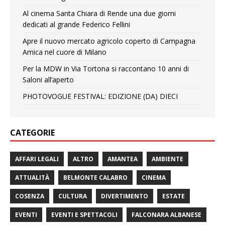
Al cinema Santa Chiara di Rende una due giorni
dedicati al grande Federico Fellini
Apre il nuovo mercato agricolo coperto di Campagna
Amica nel cuore di Milano
Per la MDW in Via Tortona si raccontano 10 anni di
Saloni all’aperto
PHOTOVOGUE FESTIVAL: EDIZIONE (DA) DIECI
CATEGORIE
AFFARI LEGALI
ALTRO
AMANTEA
AMBIENTE
ATTUALITÀ
BELMONTE CALABRO
CINEMA
COSENZA
CULTURA
DIVERTIMENTO
ESTATE
EVENTI
EVENTI E SPETTACOLI
FALCONARA ALBANESE