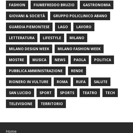
FASHION
FIUMEFREDDO BRUZIO
GASTRONOMIA
GIOVANI & SOCIETÀ
GRUPPO POLICLINICO ABANO
GUARDIA PIEMONTESE
LAGO
LAVORO
LETTERATURA
LIFESTYLE
MILANO
MILANO DESIGN WEEK
MILANO FASHION WEEK
MOSTRE
MUSICA
NEWS
PAOLA
POLITICA
PUBBLICA AMMINISTRAZIONE
RENDE
RIONERO IN VULTURE
ROMA
RUFA
SALUTE
SAN LUCIDO
SPORT
SPORTS
TEATRO
TECH
TELEVISIONE
TERRITORIO
Home