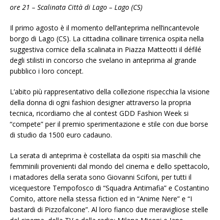
ore 21 – Scalinata Città di Lago – Lago (CS)
Il primo agosto è il momento dell’anteprima nell’incantevole
borgo di Lago (CS). La cittadina collinare tirrenica ospita nella
suggestiva cornice della scalinata in Piazza Matteotti il défilé
degli stilisti in concorso che svelano in anteprima al grande
pubblico i loro concept.
L’abito più rappresentativo della collezione rispecchia la visione
della donna di ogni fashion designer attraverso la propria
tecnica, ricordiamo che al contest GDD Fashion Week si
“compete” per il premio sperimentazione e stile con due borse
di studio da 1500 euro cadauno.
La serata di anteprima è costellata da ospiti sia maschili che
femminili provenienti dal mondo del cinema e dello spettacolo,
i matadores della serata sono Giovanni Scifoni, per tutti il
vicequestore Tempofosco di “Squadra Antimafia” e Costantino
Comito, attore nella stessa fiction ed in “Anime Nere” e “I
bastardi di Pizzofalcone”. Al loro fianco due meravigliose stelle