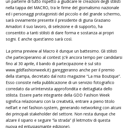
un parterre di tutto rispetto a giudicare le creazioni degli stilisti
nella tappa del MACRO, tra le firme del giornalismo nazionale
ed i personaggi protagonisti del piccolo e del grande schermo,
sarà ovviamente presente il presidente di giuria Graziano
Amadori: il suo lavoro, di selezione e di supporto, ha
consentito a tanti stilisti di dare forma e sostanza ai propri
sogni. E anche quest’anno sarà così.
La prima preview al Macro è dunque un battesimo. Gli stilisti
che parteciperanno al contest (c’è ancora tempo per candidarsi
fino al 30 aprile, il bando di partecipazione è sul sito
www.gddfashionweek.it) gareggeranno anche per il premio
della stampa, decretato dal noto magazine “La mia Boutique”.
Esso consiste nella pubblicazione di un servizio fotografico
corredato da un’intervista approfondita e dettagliata dello
stilista. Essere parte integrante della GDD Fashion Week
significa relazionarsi con la creatività, entrare a pieno titolo
nell’art e nel fashion-system, generando networking con alcuni
dei principali stakeholder del settore. Non resta dunque che
alzare il sipario e seguire “la strada” (il leitmotiv di questa
nuova ed entusiasmante edizione).