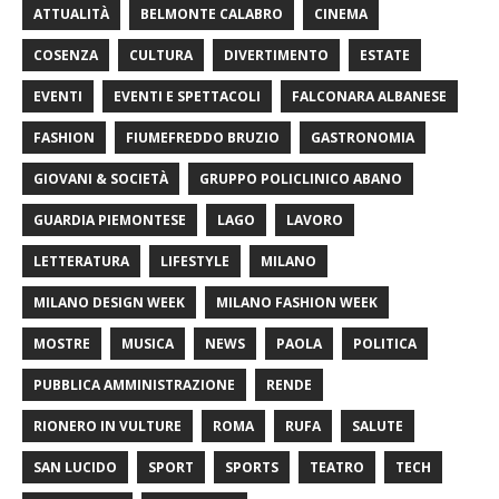
ATTUALITÀ
BELMONTE CALABRO
CINEMA
COSENZA
CULTURA
DIVERTIMENTO
ESTATE
EVENTI
EVENTI E SPETTACOLI
FALCONARA ALBANESE
FASHION
FIUMEFREDDO BRUZIO
GASTRONOMIA
GIOVANI & SOCIETÀ
GRUPPO POLICLINICO ABANO
GUARDIA PIEMONTESE
LAGO
LAVORO
LETTERATURA
LIFESTYLE
MILANO
MILANO DESIGN WEEK
MILANO FASHION WEEK
MOSTRE
MUSICA
NEWS
PAOLA
POLITICA
PUBBLICA AMMINISTRAZIONE
RENDE
RIONERO IN VULTURE
ROMA
RUFA
SALUTE
SAN LUCIDO
SPORT
SPORTS
TEATRO
TECH