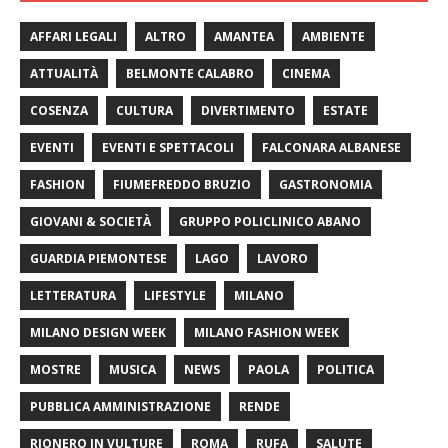
AFFARI LEGALI
ALTRO
AMANTEA
AMBIENTE
ATTUALITÀ
BELMONTE CALABRO
CINEMA
COSENZA
CULTURA
DIVERTIMENTO
ESTATE
EVENTI
EVENTI E SPETTACOLI
FALCONARA ALBANESE
FASHION
FIUMEFREDDO BRUZIO
GASTRONOMIA
GIOVANI & SOCIETÀ
GRUPPO POLICLINICO ABANO
GUARDIA PIEMONTESE
LAGO
LAVORO
LETTERATURA
LIFESTYLE
MILANO
MILANO DESIGN WEEK
MILANO FASHION WEEK
MOSTRE
MUSICA
NEWS
PAOLA
POLITICA
PUBBLICA AMMINISTRAZIONE
RENDE
RIONERO IN VULTURE
ROMA
RUFA
SALUTE