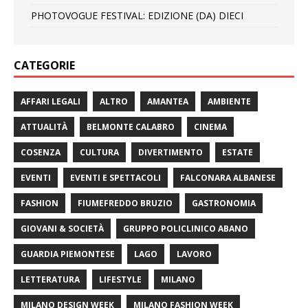
PHOTOVOGUE FESTIVAL: EDIZIONE (DA) DIECI
CATEGORIE
AFFARI LEGALI
ALTRO
AMANTEA
AMBIENTE
ATTUALITÀ
BELMONTE CALABRO
CINEMA
COSENZA
CULTURA
DIVERTIMENTO
ESTATE
EVENTI
EVENTI E SPETTACOLI
FALCONARA ALBANESE
FASHION
FIUMEFREDDO BRUZIO
GASTRONOMIA
GIOVANI & SOCIETÀ
GRUPPO POLICLINICO ABANO
GUARDIA PIEMONTESE
LAGO
LAVORO
LETTERATURA
LIFESTYLE
MILANO
MILANO DESIGN WEEK
MILANO FASHION WEEK