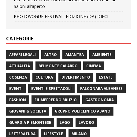
Saloni all’aperto
PHOTOVOGUE FESTIVAL: EDIZIONE (DA) DIECI
CATEGORIE
AFFARI LEGALI
ALTRO
AMANTEA
AMBIENTE
ATTUALITÀ
BELMONTE CALABRO
CINEMA
COSENZA
CULTURA
DIVERTIMENTO
ESTATE
EVENTI
EVENTI E SPETTACOLI
FALCONARA ALBANESE
FASHION
FIUMEFREDDO BRUZIO
GASTRONOMIA
GIOVANI & SOCIETÀ
GRUPPO POLICLINICO ABANO
GUARDIA PIEMONTESE
LAGO
LAVORO
LETTERATURA
LIFESTYLE
MILANO