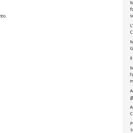
M
f
s
nto.
L
C
M
G
I
M
l
m
A
g
A
C
P
1