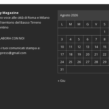
ty Magazine
Agosto 2026
o voce alle città di Roma e Milano
l territorio del Basso Tirreno
L
M
M
G
V
S
entino
1
LABORA CON NOI
3
4
5
6
7
8
10
11
12
13
14
15
a i tuoi comunicati stampa a:
ypress@gmail.com
17
18
19
20
21
22
24
25
26
27
28
29
31
« Giu