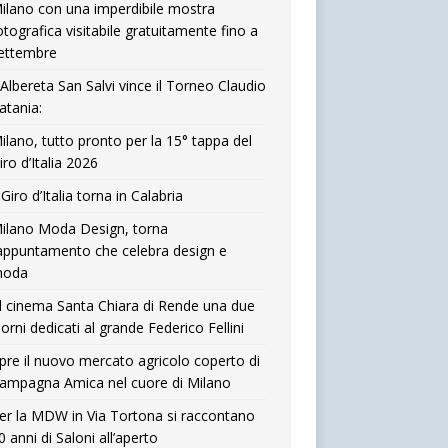
ilano con una imperdibile mostra
otografica visitabile gratuitamente fino a
ettembre
’Albereta San Salvi vince il Torneo Claudio
atania:
ilano, tutto pronto per la 15° tappa del
iro d’Italia 2026
l Giro d’Italia torna in Calabria
ilano Moda Design, torna
’appuntamento che celebra design e
oda
l cinema Santa Chiara di Rende una due
iorni dedicati al grande Federico Fellini
pre il nuovo mercato agricolo coperto di
ampagna Amica nel cuore di Milano
er la MDW in Via Tortona si raccontano
0 anni di Saloni all’aperto