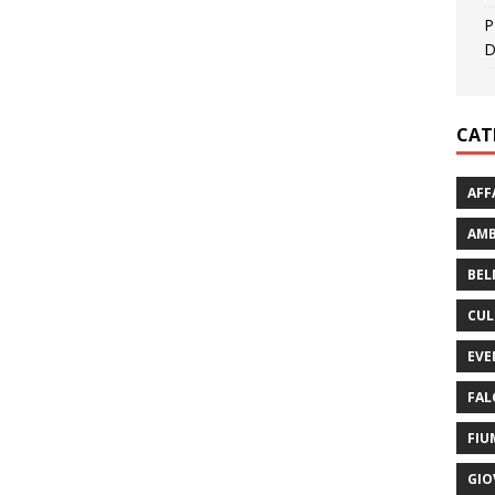
P
D
CAT
AFF
AMB
BEL
CUL
EVE
FAL
FIU
GIO