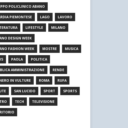
PPO POLICLINICO ABANO
RDIA PIEMONTESE
LAGO
LAVORO
TERATURA
LIFESTYLE
MILANO
ANO DESIGN WEEK
ANO FASHION WEEK
MOSTRE
MUSICA
WS
PAOLA
POLITICA
BLICA AMMINISTRAZIONE
RENDE
NERO IN VULTURE
ROMA
RUFA
UTE
SAN LUCIDO
SPORT
SPORTS
TRO
TECH
TELEVISIONE
RITORIO