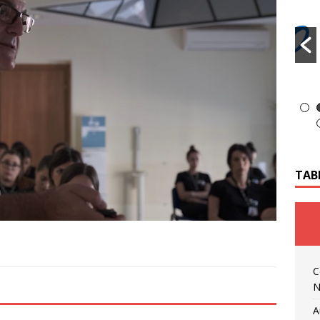
TAB
C
N
A