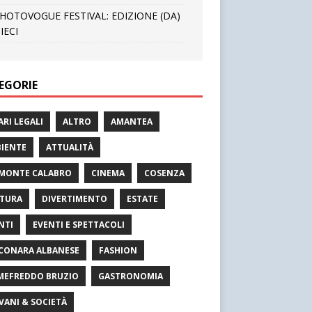
HOTOVOGUE FESTIVAL: EDIZIONE (DA)
IECI
EGORIE
ARI LEGALI
ALTRO
AMANTEA
IENTE
ATTUALITÀ
MONTE CALABRO
CINEMA
COSENZA
TURA
DIVERTIMENTO
ESTATE
NTI
EVENTI E SPETTACOLI
CONARA ALBANESE
FASHION
MEFREDDO BRUZIO
GASTRONOMIA
VANI & SOCIETÀ