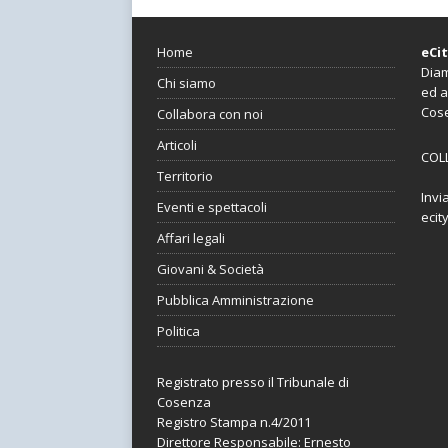
Home
eCi
Diam
Chi siamo
ed a
Cos
Collabora con noi
Articoli
COL
Territorio
Invi
Eventi e spettacoli
ecit
Affari legali
Giovani & Società
Pubblica Amministrazione
Politica
Registrato presso il Tribunale di
Cosenza
Registro Stampa n.4/2011
Direttore Responsabile: Ernesto