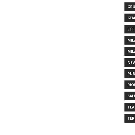
GRU
GUA
LET
MIL
MIL
NE
PUB
RIO
SAL
TEA
TER