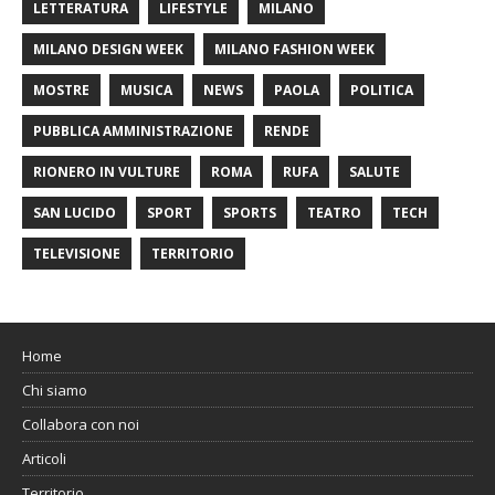
LETTERATURA
LIFESTYLE
MILANO
MILANO DESIGN WEEK
MILANO FASHION WEEK
MOSTRE
MUSICA
NEWS
PAOLA
POLITICA
PUBBLICA AMMINISTRAZIONE
RENDE
RIONERO IN VULTURE
ROMA
RUFA
SALUTE
SAN LUCIDO
SPORT
SPORTS
TEATRO
TECH
TELEVISIONE
TERRITORIO
Home
Chi siamo
Collabora con noi
Articoli
Territorio