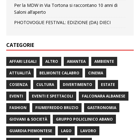
Per la MDW in Via Tortona si raccontano 10 anni di
Saloni all’aperto
PHOTOVOGUE FESTIVAL: EDIZIONE (DA) DIECI
CATEGORIE
AFFARI LEGALI
ALTRO
AMANTEA
AMBIENTE
ATTUALITÀ
BELMONTE CALABRO
CINEMA
COSENZA
CULTURA
DIVERTIMENTO
ESTATE
EVENTI
EVENTI E SPETTACOLI
FALCONARA ALBANESE
FASHION
FIUMEFREDDO BRUZIO
GASTRONOMIA
GIOVANI & SOCIETÀ
GRUPPO POLICLINICO ABANO
GUARDIA PIEMONTESE
LAGO
LAVORO