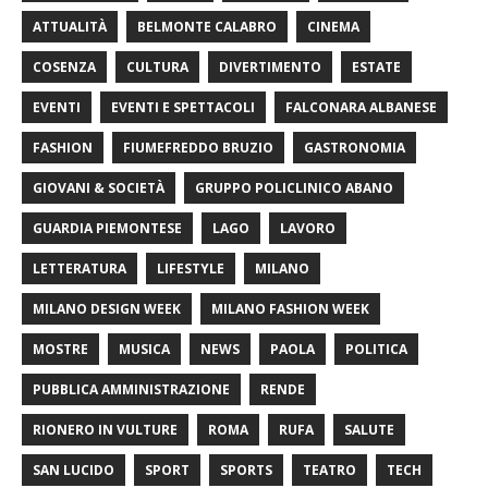
ATTUALITÀ
BELMONTE CALABRO
CINEMA
COSENZA
CULTURA
DIVERTIMENTO
ESTATE
EVENTI
EVENTI E SPETTACOLI
FALCONARA ALBANESE
FASHION
FIUMEFREDDO BRUZIO
GASTRONOMIA
GIOVANI & SOCIETÀ
GRUPPO POLICLINICO ABANO
GUARDIA PIEMONTESE
LAGO
LAVORO
LETTERATURA
LIFESTYLE
MILANO
MILANO DESIGN WEEK
MILANO FASHION WEEK
MOSTRE
MUSICA
NEWS
PAOLA
POLITICA
PUBBLICA AMMINISTRAZIONE
RENDE
RIONERO IN VULTURE
ROMA
RUFA
SALUTE
SAN LUCIDO
SPORT
SPORTS
TEATRO
TECH