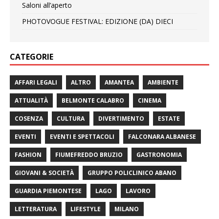
Saloni all’aperto
PHOTOVOGUE FESTIVAL: EDIZIONE (DA) DIECI
CATEGORIE
AFFARI LEGALI
ALTRO
AMANTEA
AMBIENTE
ATTUALITÀ
BELMONTE CALABRO
CINEMA
COSENZA
CULTURA
DIVERTIMENTO
ESTATE
EVENTI
EVENTI E SPETTACOLI
FALCONARA ALBANESE
FASHION
FIUMEFREDDO BRUZIO
GASTRONOMIA
GIOVANI & SOCIETÀ
GRUPPO POLICLINICO ABANO
GUARDIA PIEMONTESE
LAGO
LAVORO
LETTERATURA
LIFESTYLE
MILANO