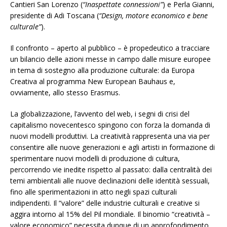
Cantieri San Lorenzo (
“Inaspettate connessioni”
) e Perla Gianni,
presidente di Adi Toscana (
“Design, motore economico e bene
culturale”
).
Il confronto – aperto al pubblico – è propedeutico a tracciare
un bilancio delle azioni messe in campo dalle misure europee
in tema di sostegno alla produzione culturale: da Europa
Creativa al programma New European Bauhaus e,
ovviamente, allo stesso Erasmus.
La globalizzazione, l’avvento del web, i segni di crisi del
capitalismo novecentesco spingono con forza la domanda di
nuovi modelli produttivi. La creatività rappresenta una via per
consentire alle nuove generazioni e agli artisti in formazione di
sperimentare nuovi modelli di produzione di cultura,
percorrendo vie inedite rispetto al passato: dalla centralità dei
temi ambientali alle nuove declinazioni delle identità sessuali,
fino alle sperimentazioni in atto negli spazi culturali
indipendenti. Il “valore” delle industrie culturali e creative si
aggira intorno al 15% del Pil mondiale. Il binomio “creatività –
valore economico” necessita dunque di un approfondimento