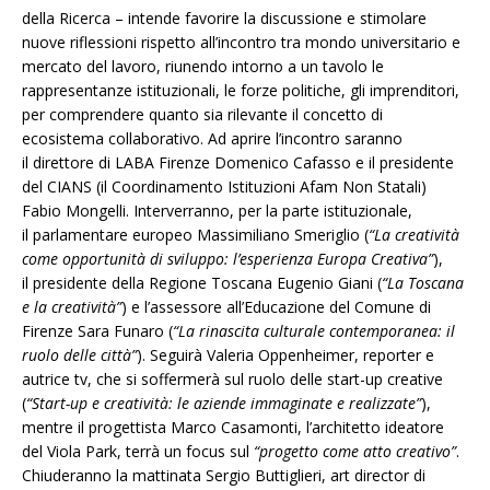
della Ricerca – intende favorire la discussione e stimolare
nuove riflessioni rispetto all’incontro tra mondo universitario e
mercato del lavoro, riunendo intorno a un tavolo le
rappresentanze istituzionali, le forze politiche, gli imprenditori,
per comprendere quanto sia rilevante il concetto di
ecosistema collaborativo. Ad aprire l’incontro saranno
il direttore di LABA Firenze Domenico Cafasso e il presidente
del CIANS (il Coordinamento Istituzioni Afam Non Statali)
Fabio Mongelli. Interverranno, per la parte istituzionale,
il parlamentare europeo Massimiliano Smeriglio (
“La creatività
come opportunità di sviluppo: l’esperienza Europa Creativa”
),
il presidente della Regione Toscana Eugenio Giani (
“La Toscana
e la creatività”
) e l’assessore all’Educazione del Comune di
Firenze Sara Funaro (
“La rinascita culturale contemporanea: il
ruolo delle città”
). Seguirà Valeria Oppenheimer, reporter e
autrice tv, che si soffermerà sul ruolo delle start-up creative
(
“Start-up e creatività: le aziende immaginate e realizzate”
),
mentre il progettista Marco Casamonti, l’architetto ideatore
del Viola Park, terrà un focus sul
“progetto come atto creativo”
.
Chiuderanno la mattinata Sergio Buttiglieri, art director di