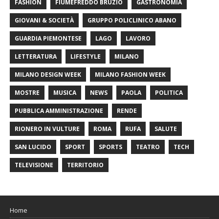
FASHION
FIUMEFREDDO BRUZIO
GASTRONOMIA
GIOVANI & SOCIETÀ
GRUPPO POLICLINICO ABANO
GUARDIA PIEMONTESE
LAGO
LAVORO
LETTERATURA
LIFESTYLE
MILANO
MILANO DESIGN WEEK
MILANO FASHION WEEK
MOSTRE
MUSICA
NEWS
PAOLA
POLITICA
PUBBLICA AMMINISTRAZIONE
RENDE
RIONERO IN VULTURE
ROMA
RUFA
SALUTE
SAN LUCIDO
SPORT
SPORTS
TEATRO
TECH
TELEVISIONE
TERRITORIO
Home