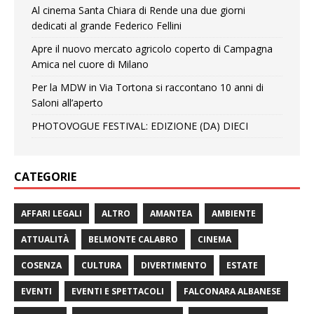
Al cinema Santa Chiara di Rende una due giorni
dedicati al grande Federico Fellini
Apre il nuovo mercato agricolo coperto di Campagna
Amica nel cuore di Milano
Per la MDW in Via Tortona si raccontano 10 anni di
Saloni all’aperto
PHOTOVOGUE FESTIVAL: EDIZIONE (DA) DIECI
CATEGORIE
AFFARI LEGALI
ALTRO
AMANTEA
AMBIENTE
ATTUALITÀ
BELMONTE CALABRO
CINEMA
COSENZA
CULTURA
DIVERTIMENTO
ESTATE
EVENTI
EVENTI E SPETTACOLI
FALCONARA ALBANESE