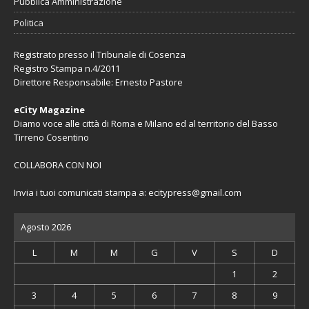
Pubblica Amministrazione
Politica
Registrato presso il Tribunale di Cosenza
Registro Stampa n.4/2011
Direttore Responsabile: Ernesto Pastore
eCity Magazine
Diamo voce alle città di Roma e Milano ed al territorio del Basso
Tirreno Cosentino
COLLABORA CON NOI
Invia i tuoi comunicati stampa a:
ecitypress@gmail.com
Agosto 2026
L
M
M
G
V
S
D
1
2
3
4
5
6
7
8
9