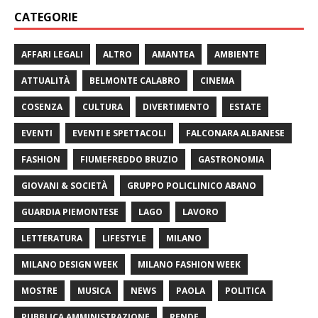
CATEGORIE
AFFARI LEGALI
ALTRO
AMANTEA
AMBIENTE
ATTUALITÀ
BELMONTE CALABRO
CINEMA
COSENZA
CULTURA
DIVERTIMENTO
ESTATE
EVENTI
EVENTI E SPETTACOLI
FALCONARA ALBANESE
FASHION
FIUMEFREDDO BRUZIO
GASTRONOMIA
GIOVANI & SOCIETÀ
GRUPPO POLICLINICO ABANO
GUARDIA PIEMONTESE
LAGO
LAVORO
LETTERATURA
LIFESTYLE
MILANO
MILANO DESIGN WEEK
MILANO FASHION WEEK
MOSTRE
MUSICA
NEWS
PAOLA
POLITICA
PUBBLICA AMMINISTRAZIONE
RENDE