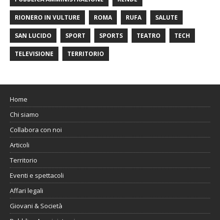
RIONERO IN VULTURE
ROMA
RUFA
SALUTE
SAN LUCIDO
SPORT
SPORTS
TEATRO
TECH
TELEVISIONE
TERRITORIO
Home
Chi siamo
Collabora con noi
Articoli
Territorio
Eventi e spettacoli
Affari legali
Giovani & Società