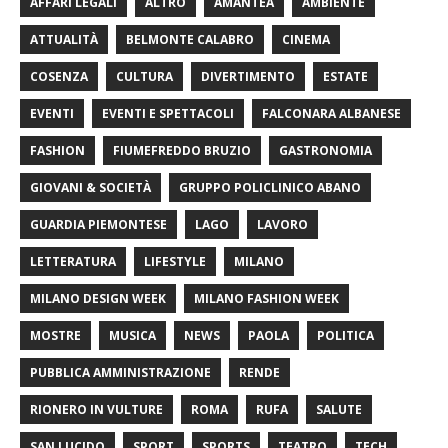
AFFARI LEGALI
ALTRO
AMANTEA
AMBIENTE
ATTUALITÀ
BELMONTE CALABRO
CINEMA
COSENZA
CULTURA
DIVERTIMENTO
ESTATE
EVENTI
EVENTI E SPETTACOLI
FALCONARA ALBANESE
FASHION
FIUMEFREDDO BRUZIO
GASTRONOMIA
GIOVANI & SOCIETÀ
GRUPPO POLICLINICO ABANO
GUARDIA PIEMONTESE
LAGO
LAVORO
LETTERATURA
LIFESTYLE
MILANO
MILANO DESIGN WEEK
MILANO FASHION WEEK
MOSTRE
MUSICA
NEWS
PAOLA
POLITICA
PUBBLICA AMMINISTRAZIONE
RENDE
RIONERO IN VULTURE
ROMA
RUFA
SALUTE
SAN LUCIDO
SPORT
SPORTS
TEATRO
TECH