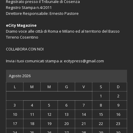
Registrato presso il Tribunale di Cosenza
Registro Stampa n.4/2011
Direttore Responsabile: Ernesto Pastore
eCity Magazine
Diamo voce alle città di Roma e Milano ed al territorio del Basso
Tirreno Cosentino
COLLABORA CON NOI
Invia i tuoi comunicati stampa a:
ecitypress@gmail.com
Agosto 2026
L
M
M
G
V
S
D
1
2
3
4
5
6
7
8
9
10
11
12
13
14
15
16
17
18
19
20
21
22
23
24
25
26
27
28
29
30