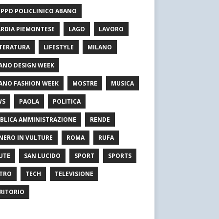
PPO POLICLINICO ABANO
RDIA PIEMONTESE
LAGO
LAVORO
TERATURA
LIFESTYLE
MILANO
ANO DESIGN WEEK
ANO FASHION WEEK
MOSTRE
MUSICA
WS
PAOLA
POLITICA
BLICA AMMINISTRAZIONE
RENDE
NERO IN VULTURE
ROMA
RUFA
UTE
SAN LUCIDO
SPORT
SPORTS
TRO
TECH
TELEVISIONE
RITORIO