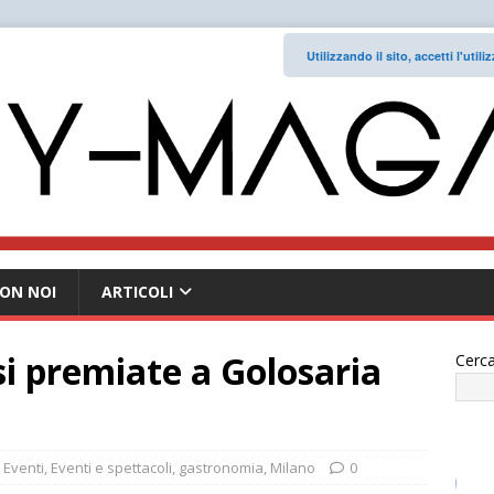
Utilizzando il sito, accetti l'uti
ON NOI
ARTICOLI
si premiate a Golosaria
Cerca
Eventi
,
Eventi e spettacoli
,
gastronomia
,
Milano
0