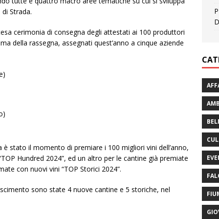
ndo tutte e quattro macro aree tematiche su cui si sviluppa
P
 di Strada.
D
ttesa cerimonia di consegna degli attestati ai 100 produttori
ema della rassegna, assegnati quest’anno a cinque aziende
CAT
e)
AFF
AMB
ro)
BEL
CUL
 è stato il momento di premiare i 100 migliori vini dell’anno,
EVE
“TOP Hundred 2024”, ed un altro per le cantine già premiate
rmate con nuovi vini “TOP Storici 2024”.
FAL
onoscimento sono state 4 nuove cantine e 5 storiche, nel
FIU
GIO