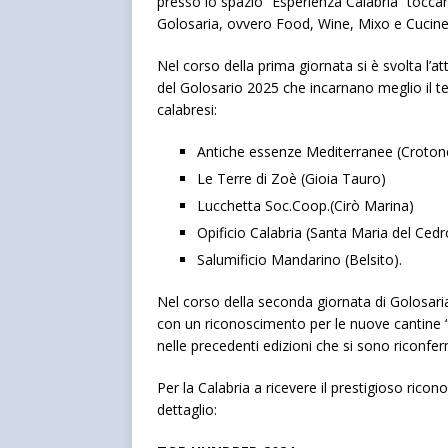
presso lo spazio “Esperienza Calabria” tocca
Golosaria, ovvero Food, Wine, Mixo e Cucine
Nel corso della prima giornata si è svolta l’a
del Golosario 2025 che incarnano meglio il t
calabresi:
Antiche essenze Mediterranee (Croton
Le Terre di Zoè (Gioia Tauro)
Lucchetta Soc.Coop.(Cirò Marina)
Opificio Calabria (Santa Maria del Ced
Salumificio Mandarino (Belsito).
Nel corso della seconda giornata di Golosaria
con un riconoscimento per le nuove cantine 
nelle precedenti edizioni che si sono riconfe
Per la Calabria a ricevere il prestigioso ric
dettaglio: