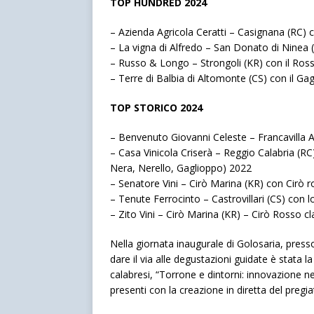
TOP HUNDRED 2024
– Azienda Agricola Ceratti – Casignana (RC)
– La vigna di Alfredo – San Donato di Ninea 
– Russo & Longo – Strongoli (KR) con il Ro
– Terre di Balbia di Altomonte (CS) con il Ga
TOP STORICO 2024
– Benvenuto Giovanni Celeste – Francavilla An
– Casa Vinicola Criserà – Reggio Calabria (R
Nera, Nerello, Gaglioppo) 2022
– Senatore Vini – Cirò Marina (KR) con Cirò r
– Tenute Ferrocinto – Castrovillari (CS) co
– Zito Vini – Cirò Marina (KR) – Cirò Rosso c
Nella giornata inaugurale di Golosaria, presso
dare il via alle degustazioni guidate è stata 
calabresi, “Torrone e dintorni: innovazione ne
presenti con la creazione in diretta del pregi