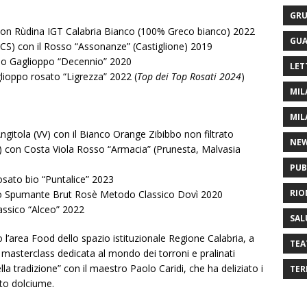
GRU
 con Rùdina IGT Calabria Bianco (100% Greco bianco) 2022
GUA
(CS) con il Rosso “Assonanze” (Castiglione) 2019
sso Gaglioppo “Decennio” 2020
LET
glioppo rosato “Ligrezza” 2022 (
Top dei Top Rosati 2024
)
MIL
MIL
gitola (VV) con il Bianco Orange Zibibbo non filtrato
NE
C) con Costa Viola Rosso “Armacia” (Prunesta, Malvasia
PUB
osato bio “Puntalice” 2023
RIO
n lo Spumante Brut Rosè Metodo Classico Dovì 2020
lassico “Alceo” 2022
SAL
 l’area Food dello spazio istituzionale Regione Calabria, a
TEA
la masterclass dedicata al mondo dei torroni e pralinati
lla tradizione” con il maestro Paolo Caridi, che ha deliziato i
TER
ato dolciume.