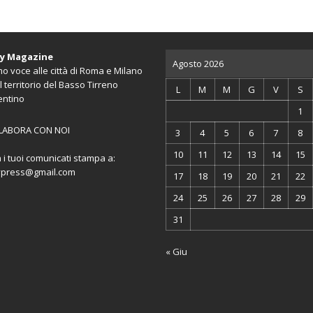
ty Magazine
Agosto 2026
o voce alle città di Roma e Milano
l territorio del Basso Tirreno
L
M
M
G
V
S
entino
1
LABORA CON NOI
3
4
5
6
7
8
10
11
12
13
14
15
a i tuoi comunicati stampa a:
ypress@gmail.com
17
18
19
20
21
22
24
25
26
27
28
29
31
« Giu