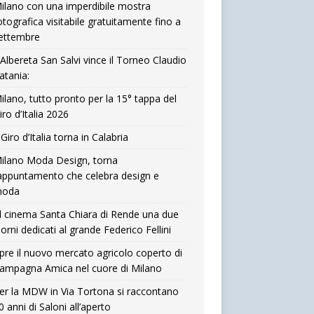
ilano con una imperdibile mostra
otografica visitabile gratuitamente fino a
ettembre
’Albereta San Salvi vince il Torneo Claudio
atania:
ilano, tutto pronto per la 15° tappa del
iro d’Italia 2026
l Giro d’Italia torna in Calabria
ilano Moda Design, torna
’appuntamento che celebra design e
oda
l cinema Santa Chiara di Rende una due
iorni dedicati al grande Federico Fellini
pre il nuovo mercato agricolo coperto di
ampagna Amica nel cuore di Milano
er la MDW in Via Tortona si raccontano
0 anni di Saloni all’aperto