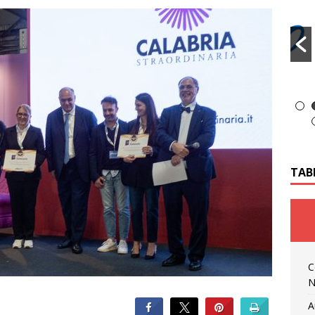
TAB
C
N
A