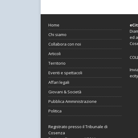
Home
eCi
Diam
Chi siamo
ed a
Cos
Collabora con noi
Articoli
COL
Territorio
Invi
Eventi e spettacoli
ecit
Affari legali
Giovani & Società
Pubblica Amministrazione
Politica
Registrato presso il Tribunale di
Cosenza