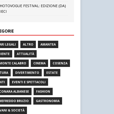
HOTOVOGUE FESTIVAL: EDIZIONE (DA)
IECI
EGORIE
ARI LEGALI
ALTRO
AMANTEA
IENTE
ATTUALITÀ
MONTE CALABRO
CINEMA
COSENZA
TURA
DIVERTIMENTO
ESTATE
NTI
EVENTI E SPETTACOLI
CONARA ALBANESE
FASHION
MEFREDDO BRUZIO
GASTRONOMIA
VANI & SOCIETÀ