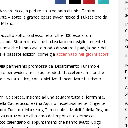
M
f
vvero ricca, a partire dalla volontà di unire Territori,
s
nte – sotto la grande opera avveniristica di Fuksas che da
a Milano.
L
C
accolto sotto lo stesso tetto oltre 400 espositori
M
Calabria Straordinaria che ha lasciato meravigliosamente il
G
curiosi che hanno avuto modo di visitare il padiglione 5 del
 alle passate edizioni come già
accennato nei giorni scorsi
.
I
M
 alla partnership promossa dal Dipartimento Turismo e
l
anto per evidenziare i suoi prodotti d’eccellenza ma anche
m
 e naturalistico, con l’obiettivo di incentivare il turismo
A
g
ni Calabrese, insieme ad una squadra tutta al femminile,
A
nella Cauteruccio e Gina Aquino, rispettivamente Dirigente
C
nto Turismo, Marketing Territoriale e Mobilità della Regione
nza istituzionale all’interno dell’importante kermesse
P
 ricco calendario di appuntamenti che hanno avuto luogo
1