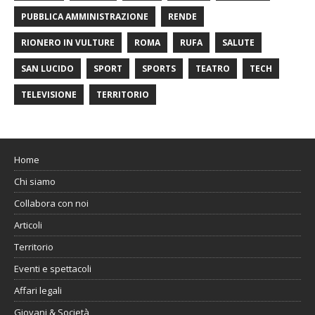
PUBBLICA AMMINISTRAZIONE
RENDE
RIONERO IN VULTURE
ROMA
RUFA
SALUTE
SAN LUCIDO
SPORT
SPORTS
TEATRO
TECH
TELEVISIONE
TERRITORIO
Home
Chi siamo
Collabora con noi
Articoli
Territorio
Eventi e spettacoli
Affari legali
Giovani & Società