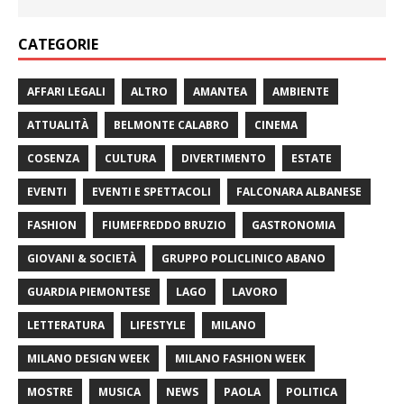
CATEGORIE
AFFARI LEGALI
ALTRO
AMANTEA
AMBIENTE
ATTUALITÀ
BELMONTE CALABRO
CINEMA
COSENZA
CULTURA
DIVERTIMENTO
ESTATE
EVENTI
EVENTI E SPETTACOLI
FALCONARA ALBANESE
FASHION
FIUMEFREDDO BRUZIO
GASTRONOMIA
GIOVANI & SOCIETÀ
GRUPPO POLICLINICO ABANO
GUARDIA PIEMONTESE
LAGO
LAVORO
LETTERATURA
LIFESTYLE
MILANO
MILANO DESIGN WEEK
MILANO FASHION WEEK
MOSTRE
MUSICA
NEWS
PAOLA
POLITICA