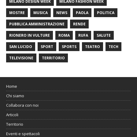
MILANO DESIGN WEEK
MILANO FASHION WEEK
MOSTRE
MUSICA
NEWS
PAOLA
POLITICA
PUBBLICA AMMINISTRAZIONE
RENDE
RIONERO IN VULTURE
ROMA
RUFA
SALUTE
SAN LUCIDO
SPORT
SPORTS
TEATRO
TECH
TELEVISIONE
TERRITORIO
Home
Chi siamo
Collabora con noi
Articoli
Territorio
Eventi e spettacoli