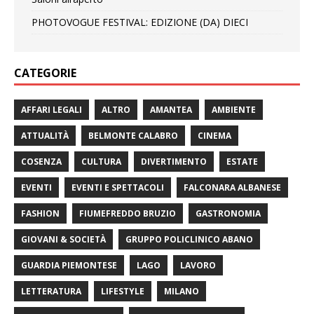
PHOTOVOGUE FESTIVAL: EDIZIONE (DA) DIECI
CATEGORIE
AFFARI LEGALI
ALTRO
AMANTEA
AMBIENTE
ATTUALITÀ
BELMONTE CALABRO
CINEMA
COSENZA
CULTURA
DIVERTIMENTO
ESTATE
EVENTI
EVENTI E SPETTACOLI
FALCONARA ALBANESE
FASHION
FIUMEFREDDO BRUZIO
GASTRONOMIA
GIOVANI & SOCIETÀ
GRUPPO POLICLINICO ABANO
GUARDIA PIEMONTESE
LAGO
LAVORO
LETTERATURA
LIFESTYLE
MILANO