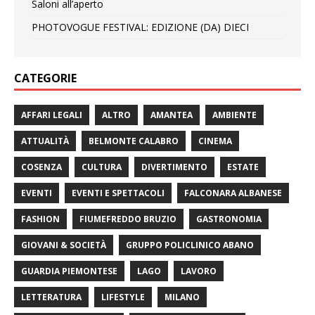
Saloni all’aperto
PHOTOVOGUE FESTIVAL: EDIZIONE (DA) DIECI
CATEGORIE
AFFARI LEGALI
ALTRO
AMANTEA
AMBIENTE
ATTUALITÀ
BELMONTE CALABRO
CINEMA
COSENZA
CULTURA
DIVERTIMENTO
ESTATE
EVENTI
EVENTI E SPETTACOLI
FALCONARA ALBANESE
FASHION
FIUMEFREDDO BRUZIO
GASTRONOMIA
GIOVANI & SOCIETÀ
GRUPPO POLICLINICO ABANO
GUARDIA PIEMONTESE
LAGO
LAVORO
LETTERATURA
LIFESTYLE
MILANO