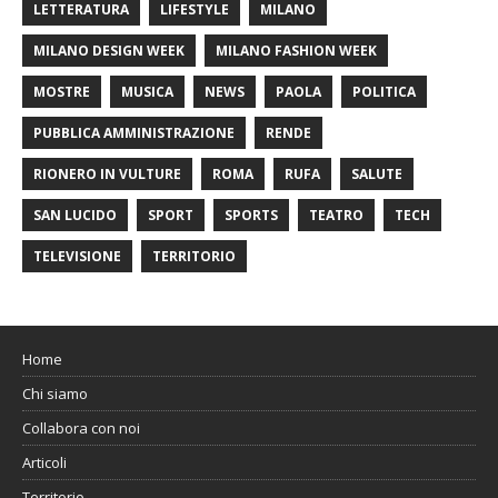
LETTERATURA
LIFESTYLE
MILANO
MILANO DESIGN WEEK
MILANO FASHION WEEK
MOSTRE
MUSICA
NEWS
PAOLA
POLITICA
PUBBLICA AMMINISTRAZIONE
RENDE
RIONERO IN VULTURE
ROMA
RUFA
SALUTE
SAN LUCIDO
SPORT
SPORTS
TEATRO
TECH
TELEVISIONE
TERRITORIO
Home
Chi siamo
Collabora con noi
Articoli
Territorio