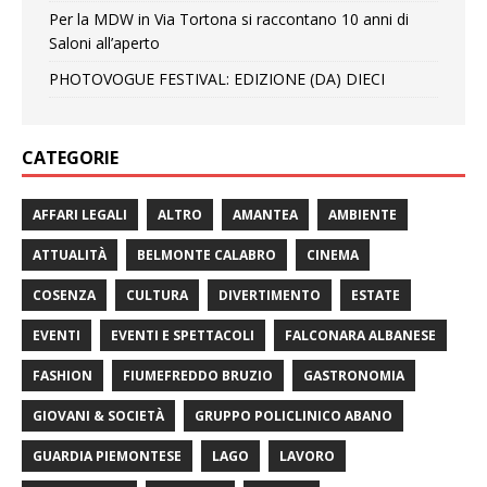
Per la MDW in Via Tortona si raccontano 10 anni di
Saloni all’aperto
PHOTOVOGUE FESTIVAL: EDIZIONE (DA) DIECI
CATEGORIE
AFFARI LEGALI
ALTRO
AMANTEA
AMBIENTE
ATTUALITÀ
BELMONTE CALABRO
CINEMA
COSENZA
CULTURA
DIVERTIMENTO
ESTATE
EVENTI
EVENTI E SPETTACOLI
FALCONARA ALBANESE
FASHION
FIUMEFREDDO BRUZIO
GASTRONOMIA
GIOVANI & SOCIETÀ
GRUPPO POLICLINICO ABANO
GUARDIA PIEMONTESE
LAGO
LAVORO