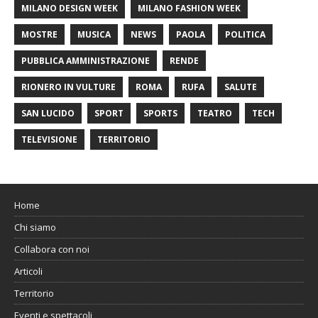
MILANO DESIGN WEEK
MILANO FASHION WEEK
MOSTRE
MUSICA
NEWS
PAOLA
POLITICA
PUBBLICA AMMINISTRAZIONE
RENDE
RIONERO IN VULTURE
ROMA
RUFA
SALUTE
SAN LUCIDO
SPORT
SPORTS
TEATRO
TECH
TELEVISIONE
TERRITORIO
Home
Chi siamo
Collabora con noi
Articoli
Territorio
Eventi e spettacoli