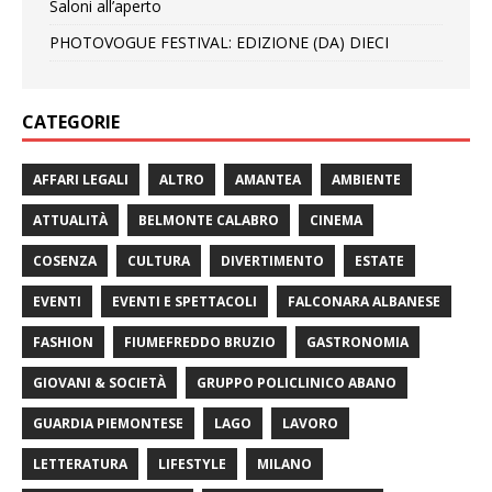
Saloni all’aperto
PHOTOVOGUE FESTIVAL: EDIZIONE (DA) DIECI
CATEGORIE
AFFARI LEGALI
ALTRO
AMANTEA
AMBIENTE
ATTUALITÀ
BELMONTE CALABRO
CINEMA
COSENZA
CULTURA
DIVERTIMENTO
ESTATE
EVENTI
EVENTI E SPETTACOLI
FALCONARA ALBANESE
FASHION
FIUMEFREDDO BRUZIO
GASTRONOMIA
GIOVANI & SOCIETÀ
GRUPPO POLICLINICO ABANO
GUARDIA PIEMONTESE
LAGO
LAVORO
LETTERATURA
LIFESTYLE
MILANO