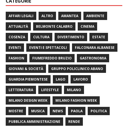
CATEGORIE
AFFARI LEGALI
ALTRO
AMANTEA
AMBIENTE
ATTUALITÀ
BELMONTE CALABRO
CINEMA
COSENZA
CULTURA
DIVERTIMENTO
ESTATE
EVENTI
EVENTI E SPETTACOLI
FALCONARA ALBANESE
FASHION
FIUMEFREDDO BRUZIO
GASTRONOMIA
GIOVANI & SOCIETÀ
GRUPPO POLICLINICO ABANO
GUARDIA PIEMONTESE
LAGO
LAVORO
LETTERATURA
LIFESTYLE
MILANO
MILANO DESIGN WEEK
MILANO FASHION WEEK
MOSTRE
MUSICA
NEWS
PAOLA
POLITICA
PUBBLICA AMMINISTRAZIONE
RENDE