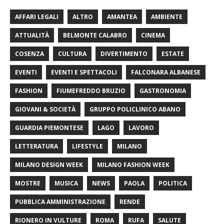
AFFARI LEGALI
ALTRO
AMANTEA
AMBIENTE
ATTUALITÀ
BELMONTE CALABRO
CINEMA
COSENZA
CULTURA
DIVERTIMENTO
ESTATE
EVENTI
EVENTI E SPETTACOLI
FALCONARA ALBANESE
FASHION
FIUMEFREDDO BRUZIO
GASTRONOMIA
GIOVANI & SOCIETÀ
GRUPPO POLICLINICO ABANO
GUARDIA PIEMONTESE
LAGO
LAVORO
LETTERATURA
LIFESTYLE
MILANO
MILANO DESIGN WEEK
MILANO FASHION WEEK
MOSTRE
MUSICA
NEWS
PAOLA
POLITICA
PUBBLICA AMMINISTRAZIONE
RENDE
RIONERO IN VULTURE
ROMA
RUFA
SALUTE