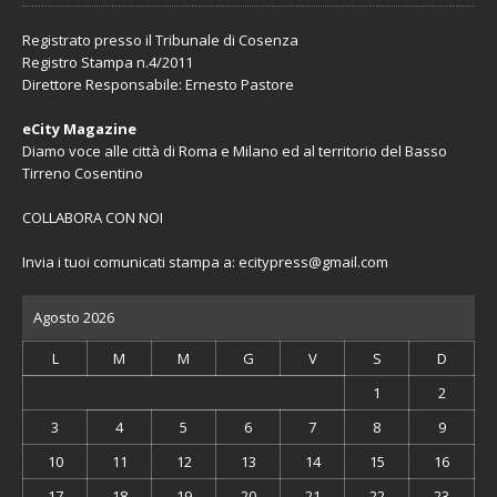
Registrato presso il Tribunale di Cosenza
Registro Stampa n.4/2011
Direttore Responsabile: Ernesto Pastore
eCity Magazine
Diamo voce alle città di Roma e Milano ed al territorio del Basso
Tirreno Cosentino
COLLABORA CON NOI
Invia i tuoi comunicati stampa a:
ecitypress@gmail.com
Agosto 2026
L
M
M
G
V
S
D
1
2
3
4
5
6
7
8
9
10
11
12
13
14
15
16
17
18
19
20
21
22
23