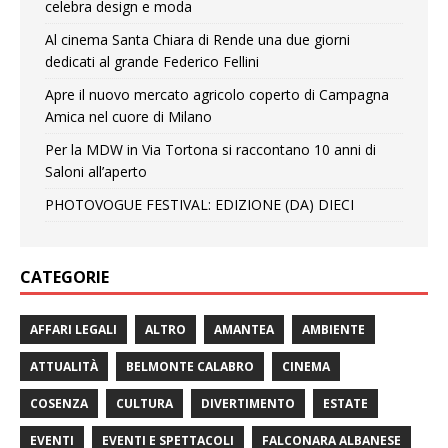
celebra design e moda
Al cinema Santa Chiara di Rende una due giorni
dedicati al grande Federico Fellini
Apre il nuovo mercato agricolo coperto di Campagna
Amica nel cuore di Milano
Per la MDW in Via Tortona si raccontano 10 anni di
Saloni all’aperto
PHOTOVOGUE FESTIVAL: EDIZIONE (DA) DIECI
CATEGORIE
AFFARI LEGALI
ALTRO
AMANTEA
AMBIENTE
ATTUALITÀ
BELMONTE CALABRO
CINEMA
COSENZA
CULTURA
DIVERTIMENTO
ESTATE
EVENTI
EVENTI E SPETTACOLI
FALCONARA ALBANESE