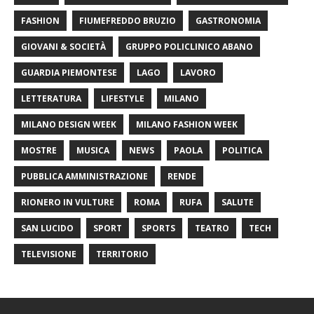
FASHION
FIUMEFREDDO BRUZIO
GASTRONOMIA
GIOVANI & SOCIETÀ
GRUPPO POLICLINICO ABANO
GUARDIA PIEMONTESE
LAGO
LAVORO
LETTERATURA
LIFESTYLE
MILANO
MILANO DESIGN WEEK
MILANO FASHION WEEK
MOSTRE
MUSICA
NEWS
PAOLA
POLITICA
PUBBLICA AMMINISTRAZIONE
RENDE
RIONERO IN VULTURE
ROMA
RUFA
SALUTE
SAN LUCIDO
SPORT
SPORTS
TEATRO
TECH
TELEVISIONE
TERRITORIO