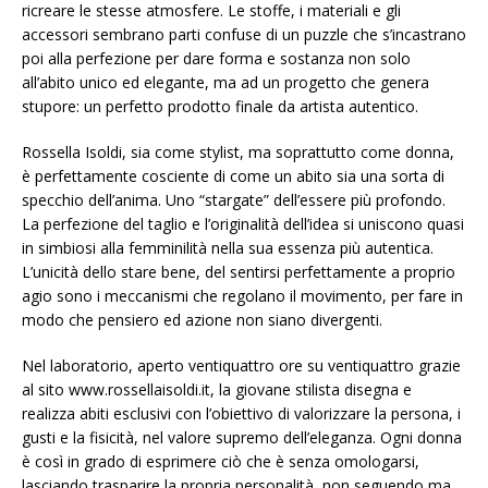
ricreare le stesse atmosfere. Le stoffe, i materiali e gli
accessori sembrano parti confuse di un puzzle che s’incastrano
poi alla perfezione per dare forma e sostanza non solo
all’abito unico ed elegante, ma ad un progetto che genera
stupore: un perfetto prodotto finale da artista autentico.
Rossella Isoldi, sia come stylist, ma soprattutto come donna,
è perfettamente cosciente di come un abito sia una sorta di
specchio dell’anima. Uno “stargate” dell’essere più profondo.
La perfezione del taglio e l’originalità dell’idea si uniscono quasi
in simbiosi alla femminilità nella sua essenza più autentica.
L’unicità dello stare bene, del sentirsi perfettamente a proprio
agio sono i meccanismi che regolano il movimento, per fare in
modo che pensiero ed azione non siano divergenti.
Nel laboratorio, aperto ventiquattro ore su ventiquattro grazie
al sito www.rossellaisoldi.it, la giovane stilista disegna e
realizza abiti esclusivi con l’obiettivo di valorizzare la persona, i
gusti e la fisicità, nel valore supremo dell’eleganza. Ogni donna
è così in grado di esprimere ciò che è senza omologarsi,
lasciando trasparire la propria personalità, non seguendo ma