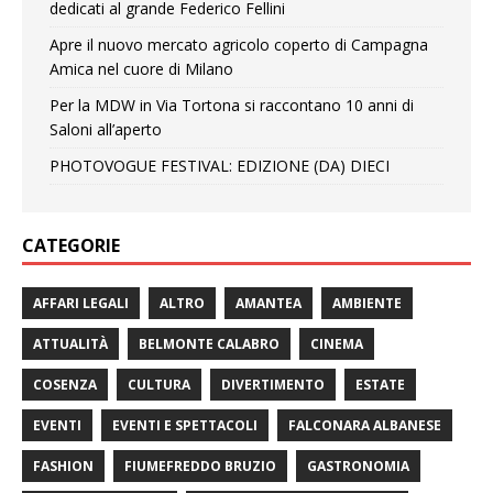
dedicati al grande Federico Fellini
Apre il nuovo mercato agricolo coperto di Campagna
Amica nel cuore di Milano
Per la MDW in Via Tortona si raccontano 10 anni di
Saloni all’aperto
PHOTOVOGUE FESTIVAL: EDIZIONE (DA) DIECI
CATEGORIE
AFFARI LEGALI
ALTRO
AMANTEA
AMBIENTE
ATTUALITÀ
BELMONTE CALABRO
CINEMA
COSENZA
CULTURA
DIVERTIMENTO
ESTATE
EVENTI
EVENTI E SPETTACOLI
FALCONARA ALBANESE
FASHION
FIUMEFREDDO BRUZIO
GASTRONOMIA