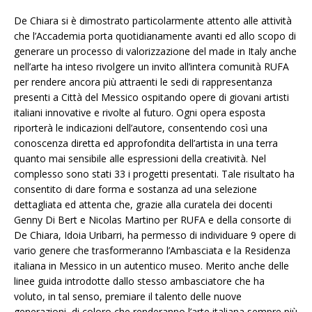
De Chiara si è dimostrato particolarmente attento alle attività
che l’Accademia porta quotidianamente avanti ed allo scopo di
generare un processo di valorizzazione del made in Italy anche
nell’arte ha inteso rivolgere un invito all’intera comunità RUFA
per rendere ancora più attraenti le sedi di rappresentanza
presenti a Città del Messico ospitando opere di giovani artisti
italiani innovative e rivolte al futuro. Ogni opera esposta
riporterà le indicazioni dell’autore, consentendo così una
conoscenza diretta ed approfondita dell’artista in una terra
quanto mai sensibile alle espressioni della creatività. Nel
complesso sono stati 33 i progetti presentati. Tale risultato ha
consentito di dare forma e sostanza ad una selezione
dettagliata ed attenta che, grazie alla curatela dei docenti
Genny Di Bert e Nicolas Martino per RUFA e della consorte di
De Chiara, Idoia Uribarri, ha permesso di individuare 9 opere di
vario genere che trasformeranno l’Ambasciata e la Residenza
italiana in Messico in un autentico museo. Merito anche delle
linee guida introdotte dallo stesso ambasciatore che ha
voluto, in tal senso, premiare il talento delle nuove
generazioni, di coloro che renderanno l’arte italiana sempre più