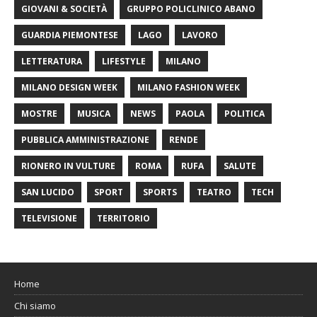
GIOVANI & SOCIETÀ
GRUPPO POLICLINICO ABANO
GUARDIA PIEMONTESE
LAGO
LAVORO
LETTERATURA
LIFESTYLE
MILANO
MILANO DESIGN WEEK
MILANO FASHION WEEK
MOSTRE
MUSICA
NEWS
PAOLA
POLITICA
PUBBLICA AMMINISTRAZIONE
RENDE
RIONERO IN VULTURE
ROMA
RUFA
SALUTE
SAN LUCIDO
SPORT
SPORTS
TEATRO
TECH
TELEVISIONE
TERRITORIO
Home
Chi siamo