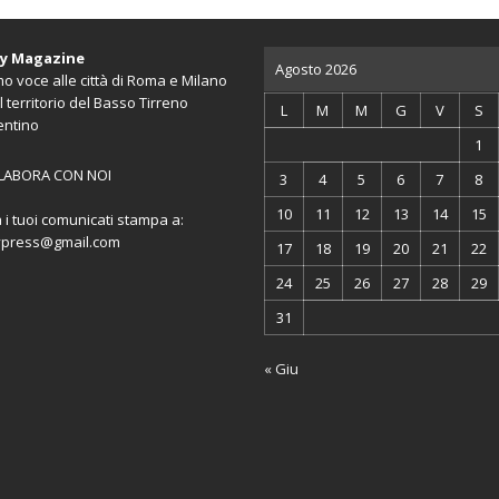
ty Magazine
Agosto 2026
o voce alle città di Roma e Milano
l territorio del Basso Tirreno
L
M
M
G
V
S
entino
1
LABORA CON NOI
3
4
5
6
7
8
10
11
12
13
14
15
a i tuoi comunicati stampa a:
ypress@gmail.com
17
18
19
20
21
22
24
25
26
27
28
29
31
« Giu