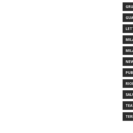
GRU
GUA
LET
MIL
MIL
NE
PUB
RIO
SAL
TEA
TER