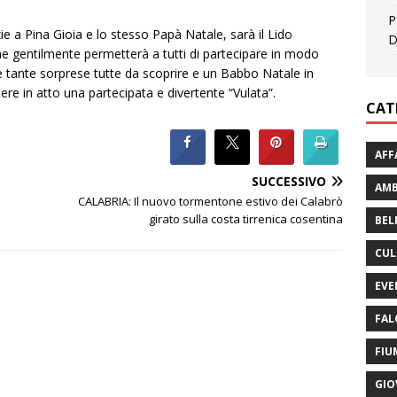
P
ie a Pina Gioia e lo stesso Papà Natale, sarà il Lido
D
e gentilmente permetterà a tutti di partecipare in modo
e tante sorprese tutte da scoprire e un Babbo Natale in
ere in atto una partecipata e divertente “Vulata”.
CAT
AFF
SUCCESSIVO
AMB
CALABRIA: Il nuovo tormentone estivo dei Calabrò
girato sulla costa tirrenica cosentina
BEL
CUL
EVE
FAL
FIU
GIO