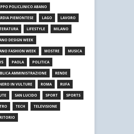
PPO POLICLINICO ABANO
RDIA PIEMONTESE
LAGO
LAVORO
TERATURA
LIFESTYLE
MILANO
ANO DESIGN WEEK
ANO FASHION WEEK
MOSTRE
MUSICA
WS
PAOLA
POLITICA
BLICA AMMINISTRAZIONE
RENDE
NERO IN VULTURE
ROMA
RUFA
UTE
SAN LUCIDO
SPORT
SPORTS
TRO
TECH
TELEVISIONE
RITORIO