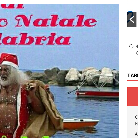
TAB
C
N
A