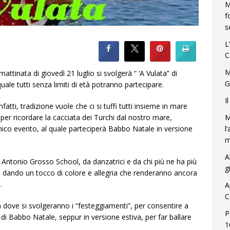
M
f
s
L
C
M
attinata di giovedì 21 luglio si svolgerà “ ‘A Vulata” di
G
ale tutti senza limiti di età potranno partecipare.
I
fatti, tradizione vuole che ci si tuffi tutti insieme in mare
, per ricordare la cacciata dei Turchi dal nostro mare,
M
ico evento, al quale parteciperà Babbo Natale in versione
l
m
A
 Antonio Grosso School, da danzatrici e da chi più ne ha più
g
, dando un tocco di colore e allegria che renderanno ancora
.
A
C
ia dove si svolgeranno i “festeggiamenti”, per consentire a
P
 di Babbo Natale, seppur in versione estiva, per far ballare
1