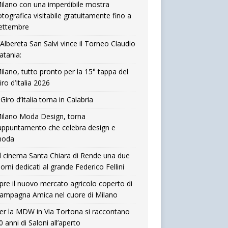
ilano con una imperdibile mostra
otografica visitabile gratuitamente fino a
ettembre
’Albereta San Salvi vince il Torneo Claudio
atania:
ilano, tutto pronto per la 15° tappa del
iro d’Italia 2026
l Giro d’Italia torna in Calabria
ilano Moda Design, torna
’appuntamento che celebra design e
oda
l cinema Santa Chiara di Rende una due
iorni dedicati al grande Federico Fellini
pre il nuovo mercato agricolo coperto di
ampagna Amica nel cuore di Milano
er la MDW in Via Tortona si raccontano
0 anni di Saloni all’aperto