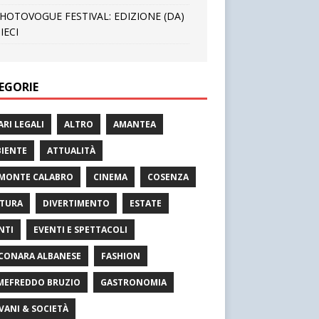
HOTOVOGUE FESTIVAL: EDIZIONE (DA)
IECI
EGORIE
ARI LEGALI
ALTRO
AMANTEA
IENTE
ATTUALITÀ
MONTE CALABRO
CINEMA
COSENZA
TURA
DIVERTIMENTO
ESTATE
NTI
EVENTI E SPETTACOLI
CONARA ALBANESE
FASHION
MEFREDDO BRUZIO
GASTRONOMIA
VANI & SOCIETÀ