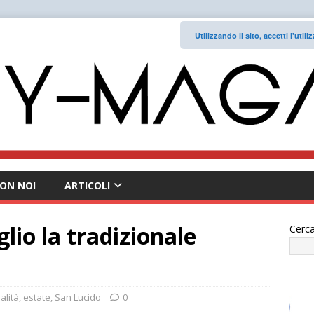
Utilizzando il sito, accetti l'uti
ON NOI
ARTICOLI
glio la tradizionale
Cerca
alità
,
estate
,
San Lucido
0