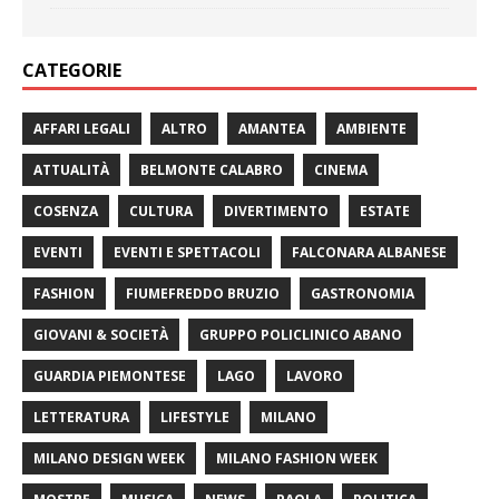
CATEGORIE
AFFARI LEGALI
ALTRO
AMANTEA
AMBIENTE
ATTUALITÀ
BELMONTE CALABRO
CINEMA
COSENZA
CULTURA
DIVERTIMENTO
ESTATE
EVENTI
EVENTI E SPETTACOLI
FALCONARA ALBANESE
FASHION
FIUMEFREDDO BRUZIO
GASTRONOMIA
GIOVANI & SOCIETÀ
GRUPPO POLICLINICO ABANO
GUARDIA PIEMONTESE
LAGO
LAVORO
LETTERATURA
LIFESTYLE
MILANO
MILANO DESIGN WEEK
MILANO FASHION WEEK