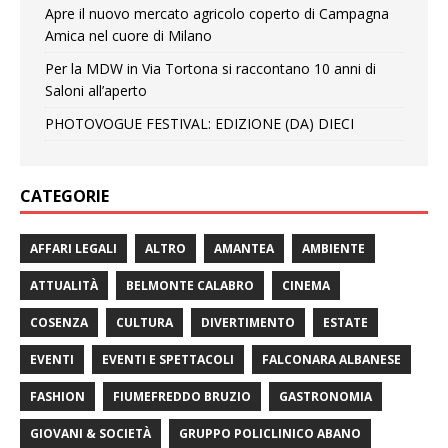
Apre il nuovo mercato agricolo coperto di Campagna
Amica nel cuore di Milano
Per la MDW in Via Tortona si raccontano 10 anni di
Saloni all’aperto
PHOTOVOGUE FESTIVAL: EDIZIONE (DA) DIECI
CATEGORIE
AFFARI LEGALI
ALTRO
AMANTEA
AMBIENTE
ATTUALITÀ
BELMONTE CALABRO
CINEMA
COSENZA
CULTURA
DIVERTIMENTO
ESTATE
EVENTI
EVENTI E SPETTACOLI
FALCONARA ALBANESE
FASHION
FIUMEFREDDO BRUZIO
GASTRONOMIA
GIOVANI & SOCIETÀ
GRUPPO POLICLINICO ABANO