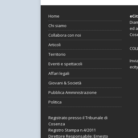
Home
eCi
Diam
Chi siamo
ed a
Cos
Collabora con noi
Articoli
COL
Territorio
Invi
Eventi e spettacoli
ecit
Affari legali
Giovani & Società
Pubblica Amministrazione
Politica
Registrato presso il Tribunale di
Cosenza
Registro Stampa n.4/2011
Direttore Responsabile: Ernesto