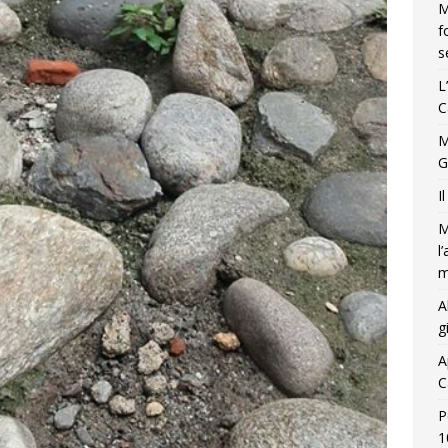
M
f
s
L
C
M
G
I
M
l
m
A
g
A
C
P
1