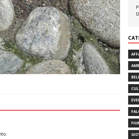
P
D
CAT
AFF
AMB
BEL
CUL
EVE
FAL
FIU
nto.
GIO