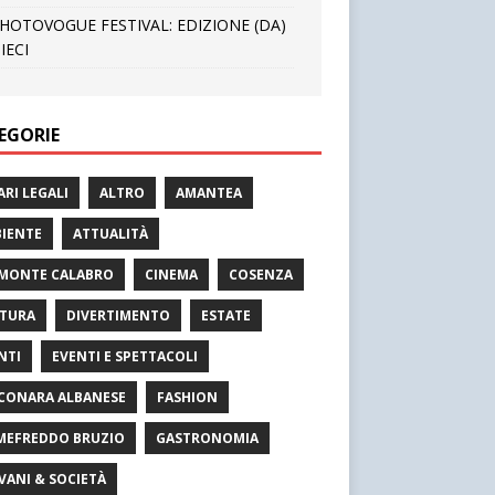
HOTOVOGUE FESTIVAL: EDIZIONE (DA)
IECI
EGORIE
ARI LEGALI
ALTRO
AMANTEA
IENTE
ATTUALITÀ
MONTE CALABRO
CINEMA
COSENZA
TURA
DIVERTIMENTO
ESTATE
NTI
EVENTI E SPETTACOLI
CONARA ALBANESE
FASHION
MEFREDDO BRUZIO
GASTRONOMIA
VANI & SOCIETÀ