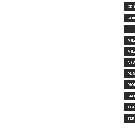
GRU
GUA
LET
MIL
MIL
NE
PUB
RIO
SAL
TEA
TER