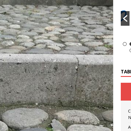
TAB
C
N
A