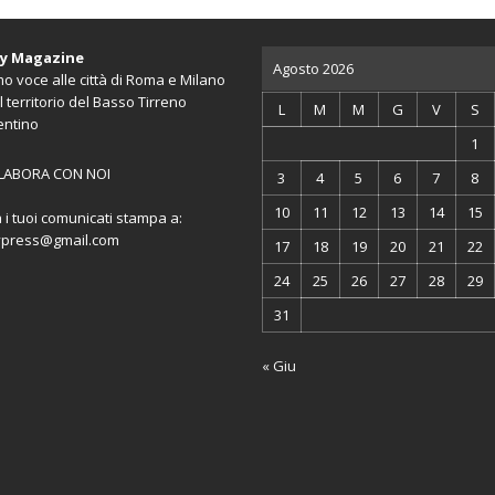
ty Magazine
Agosto 2026
o voce alle città di Roma e Milano
l territorio del Basso Tirreno
L
M
M
G
V
S
entino
1
LABORA CON NOI
3
4
5
6
7
8
10
11
12
13
14
15
a i tuoi comunicati stampa a:
ypress@gmail.com
17
18
19
20
21
22
24
25
26
27
28
29
31
« Giu