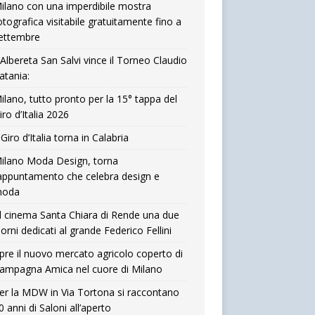
ilano con una imperdibile mostra
otografica visitabile gratuitamente fino a
ettembre
’Albereta San Salvi vince il Torneo Claudio
atania:
ilano, tutto pronto per la 15° tappa del
iro d’Italia 2026
l Giro d’Italia torna in Calabria
ilano Moda Design, torna
’appuntamento che celebra design e
oda
l cinema Santa Chiara di Rende una due
iorni dedicati al grande Federico Fellini
pre il nuovo mercato agricolo coperto di
ampagna Amica nel cuore di Milano
er la MDW in Via Tortona si raccontano
0 anni di Saloni all’aperto