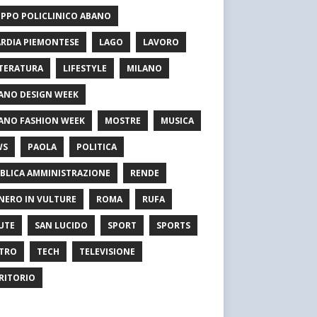
PPO POLICLINICO ABANO
RDIA PIEMONTESE
LAGO
LAVORO
TERATURA
LIFESTYLE
MILANO
ANO DESIGN WEEK
ANO FASHION WEEK
MOSTRE
MUSICA
WS
PAOLA
POLITICA
BLICA AMMINISTRAZIONE
RENDE
NERO IN VULTURE
ROMA
RUFA
UTE
SAN LUCIDO
SPORT
SPORTS
TRO
TECH
TELEVISIONE
RITORIO