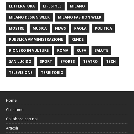
LETTERATURA
LIFESTYLE
MILANO
MILANO DESIGN WEEK
MILANO FASHION WEEK
MOSTRE
MUSICA
NEWS
PAOLA
POLITICA
PUBBLICA AMMINISTRAZIONE
RENDE
RIONERO IN VULTURE
ROMA
RUFA
SALUTE
SAN LUCIDO
SPORT
SPORTS
TEATRO
TECH
TELEVISIONE
TERRITORIO
Home
Chi siamo
Collabora con noi
Articoli