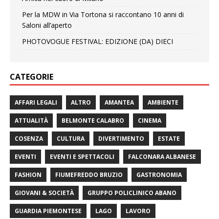
Per la MDW in Via Tortona si raccontano 10 anni di
Saloni all’aperto
PHOTOVOGUE FESTIVAL: EDIZIONE (DA) DIECI
CATEGORIE
AFFARI LEGALI
ALTRO
AMANTEA
AMBIENTE
ATTUALITÀ
BELMONTE CALABRO
CINEMA
COSENZA
CULTURA
DIVERTIMENTO
ESTATE
EVENTI
EVENTI E SPETTACOLI
FALCONARA ALBANESE
FASHION
FIUMEFREDDO BRUZIO
GASTRONOMIA
GIOVANI & SOCIETÀ
GRUPPO POLICLINICO ABANO
GUARDIA PIEMONTESE
LAGO
LAVORO