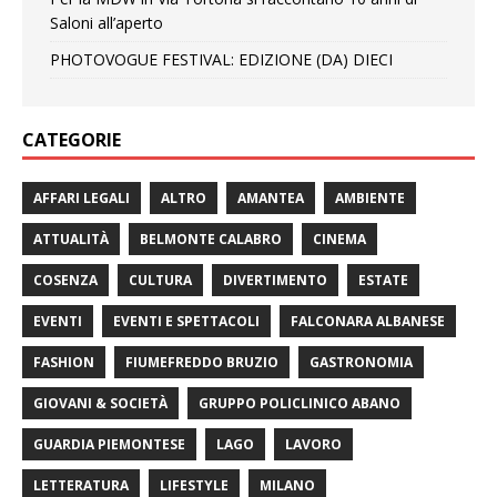
Saloni all’aperto
PHOTOVOGUE FESTIVAL: EDIZIONE (DA) DIECI
CATEGORIE
AFFARI LEGALI
ALTRO
AMANTEA
AMBIENTE
ATTUALITÀ
BELMONTE CALABRO
CINEMA
COSENZA
CULTURA
DIVERTIMENTO
ESTATE
EVENTI
EVENTI E SPETTACOLI
FALCONARA ALBANESE
FASHION
FIUMEFREDDO BRUZIO
GASTRONOMIA
GIOVANI & SOCIETÀ
GRUPPO POLICLINICO ABANO
GUARDIA PIEMONTESE
LAGO
LAVORO
LETTERATURA
LIFESTYLE
MILANO