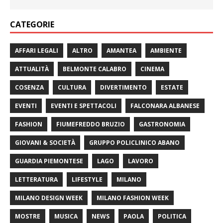
CATEGORIE
AFFARI LEGALI
ALTRO
AMANTEA
AMBIENTE
ATTUALITÀ
BELMONTE CALABRO
CINEMA
COSENZA
CULTURA
DIVERTIMENTO
ESTATE
EVENTI
EVENTI E SPETTACOLI
FALCONARA ALBANESE
FASHION
FIUMEFREDDO BRUZIO
GASTRONOMIA
GIOVANI & SOCIETÀ
GRUPPO POLICLINICO ABANO
GUARDIA PIEMONTESE
LAGO
LAVORO
LETTERATURA
LIFESTYLE
MILANO
MILANO DESIGN WEEK
MILANO FASHION WEEK
MOSTRE
MUSICA
NEWS
PAOLA
POLITICA