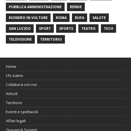
PUBBLICA AMMINISTRAZIONE
RENDE
RIONERO IN VULTURE
ROMA
RUFA
SALUTE
SAN LUCIDO
SPORT
SPORTS
TEATRO
TECH
TELEVISIONE
TERRITORIO
Home
Chi siamo
Collabora con noi
Articoli
Territorio
Eventi e spettacoli
Affari legali
Giovani & Società