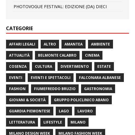
PHOTOVOGUE FESTIVAL: EDIZIONE (DA) DIECI
CATEGORIE
AFFARI LEGALI
ALTRO
AMANTEA
AMBIENTE
ATTUALITÀ
BELMONTE CALABRO
CINEMA
COSENZA
CULTURA
DIVERTIMENTO
ESTATE
EVENTI
EVENTI E SPETTACOLI
FALCONARA ALBANESE
FASHION
FIUMEFREDDO BRUZIO
GASTRONOMIA
GIOVANI & SOCIETÀ
GRUPPO POLICLINICO ABANO
GUARDIA PIEMONTESE
LAGO
LAVORO
LETTERATURA
LIFESTYLE
MILANO
MILANO DESIGN WEEK
MILANO FASHION WEEK